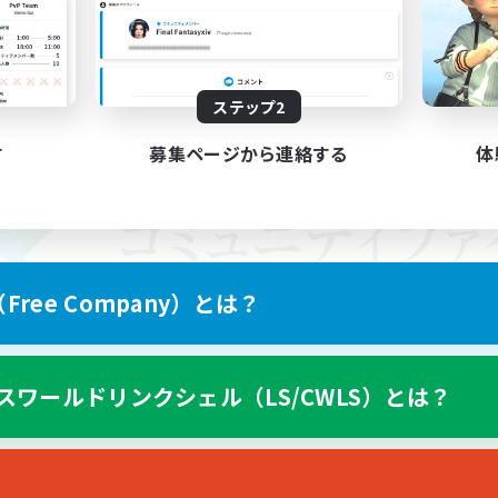
ステップ2
す
募集ページから連絡する
体
ree Company）とは？
スワールドリンクシェル（LS/CWLS）とは？
スマートフォン版へ