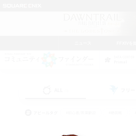
ニュース
FFXIVを
DATA CENTER
Primal
ALL
フリー
(0)
アピールタグ
#初心者/若葉歓迎
#絶挑戦
#学生中心
#なんでも楽しむ
#モブハント
#
#演奏
#ミラプリ（ミラ