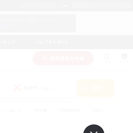
日本語
マイキャラクター情報をチェック！
ログイン
ンキング
ヘルプ＆サポート
新規募集を作成
リスト
ガイド
PvPチーム
検索
(0)
ゆっくり楽しむ
#極挑戦
#復帰者歓迎
#雑談
#ハウジング
#トレジャーハント
#レベリング
#プレイヤー主催イベント