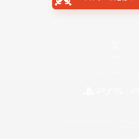
X
/
News
レーティング制度について
©2026 Sony Interactive Entertainment LLC."PlayStation
Microsoft, the 
Windows is e