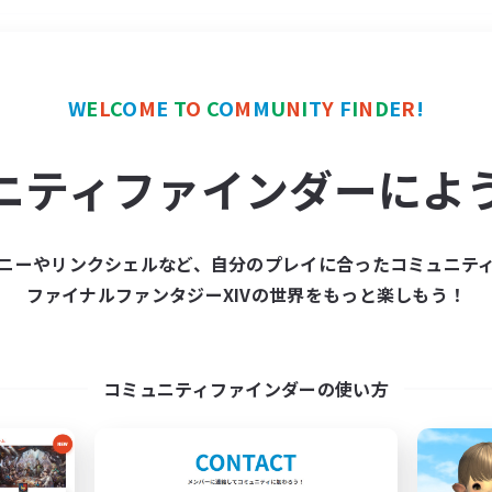
＃モブハント
使用言語
W
E
L
C
O
M
E
T
O
C
O
M
M
U
N
I
T
Y
F
I
N
D
E
R
!
ニティファインダーによ
ニーやリンクシェルなど、自分のプレイに合ったコミュニテ
ファイナルファンタジーXIVの世界をもっと楽しもう！
募集数 0件
集が見つかりませんでし
コミュニティファインダーの使い方
条件を変えて検索してみるでっす！