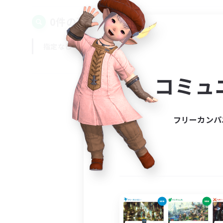
0件の募集が見つかりました！
指定なし
平日
週末
コミュ
フリーカンパ
募