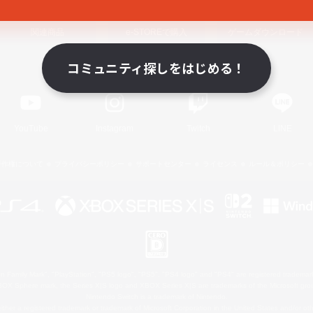
関連商品
e-STOREで購入
ゲームダウンロード
コミュニティ探しをはじめる！
Official Information
YouTube
Instagram
Twitch
LINE
著作権について
プライバシーポリシー
サポートセンター
ライセンス
ルール＆ポリシー
 Family Mark", "PlayStation", "PS5 logo", "PS5", "PS4 logo" and "PS4" are registered trademark
XBOX Sphere mark, the Series X|S logo and XBOX Series X|S are trademarks of the Microsoft gro
Nintendo Switch is a trademark of Nintendo.
ither a registered trademark or trademark of Microsoft Corporation in the United States and/or oth