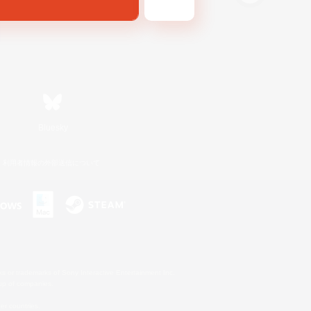
Bluesky
利用者情報の外部送信について
s or trademarks of Sony Interactive Entertainment Inc.
up of companies.
er countries.