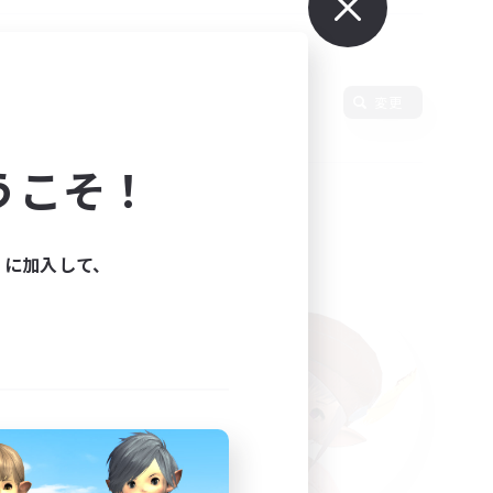
変更
うこそ！
ィに加入して、
た。