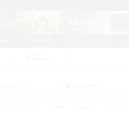
始める
プレイガイド
コミュニティ
ラ
WORLD
Behemoth
カンパニー
LS & CWLS
(0)
(0)
#立ち上げメンバー募集
#零式挑戦
#社会人中心
#まったり
体験歓迎
#クラフター中心
#ロールプレイ
#ギャザラー中心
ージュプリズム）
#スクリーンショット撮影
#クリア目指して頑張る