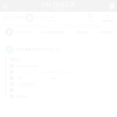
リスト
募集作成
#初心者/若葉歓迎
#絶挑戦
#零式挑戦
アピールタグ
0件の募集が見つかりました！
指定なし
Lamia (Primal)
フリーカンパニー
LS & CWLS
PvPチーム
平日
週末
＃復帰者歓迎
使用言語