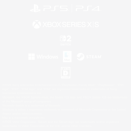
©2026 Sony Interactive Entertainment LLC."PlayStation Family Mark", "PlayStation", "PS5
logo", "PS5", "PS4 logo" and "PS4" are registered trademarks or trademarks of Sony
Interactive Entertainment Inc.
Microsoft, the XBOX Sphere mark, the Series X|S logo and XBOX Series X|S are trademarks
of the Microsoft group of companies.
Nintendo Switch is a trademark of Nintendo.
Windows is either a registered trademark or trademark of Microsoft Corporation in the United
States and/or other countries.
Mac is a trademark of Apple Inc.
©2026 Valve Corporation. Steam and the Steam logo are trademarks and/or registered
trademarks of Valve Corporation in the U.S. and/or other countries.