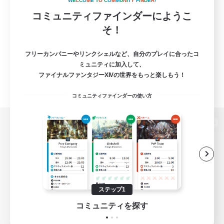
W
E
L
C
O
M
E
T
O
C
O
M
M
U
N
I
T
Y
F
I
N
D
E
R
!
コミュニティファインダーにようこ
そ！
フリーカンパニーやリンクシェルなど、自分のプレイに合ったコ
ミュニティに加入して、
ファイナルファンタジーXIVの世界をもっと楽しもう！
コミュニティファインダーの使い方
パソコン版へ
関連商品
e-STOREで購入
ステップ1
ゲームダウンロード
コミュニティを探す