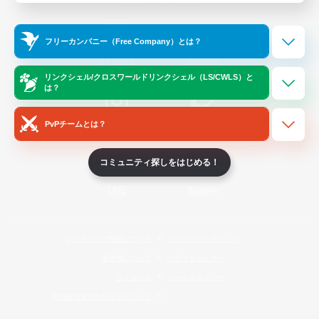
Official Information
フリーカンパニー（Free Company）とは？
/
X
News
YouTube
リンクシェル/クロスワールドリンクシェル（LS/CWLS）と
は？
PvPチームとは？
Instagram
Twitch
コミュニティ探しをはじめる！
LINE
Bluesky
レーティング制度について
プライバシーポリシー
著作権について
サポートセンター
ライセンス
ルール＆ポリシー
利用者情報の外部送信について