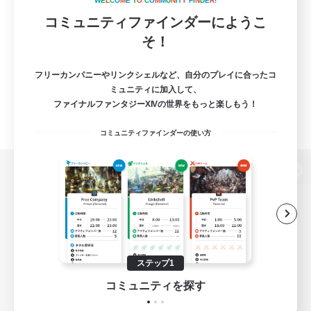
W
E
L
C
O
M
E
T
O
C
O
M
M
U
N
I
T
Y
F
I
N
D
E
R
!
コミュニティファインダーにようこ
そ！
フリーカンパニーやリンクシェルなど、自分のプレイに合ったコ
ミュニティに加入して、
ファイナルファンタジーXIVの世界をもっと楽しもう！
コミュニティファインダーの使い方
パソコン版へ
関連商品
e-STOREで購入
ステップ1
ゲームダウンロード
コミュニティを探す