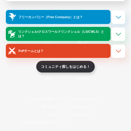
Official Information
フリーカンパニー（Free Company）とは？
/
X
News
YouTube
リンクシェル/クロスワールドリンクシェル（LS/CWLS）と
は？
PvPチームとは？
Instagram
Twitch
コミュニティ探しをはじめる！
LINE
Bluesky
レーティング制度について
プライバシーポリシー
著作権について
サポートセンター
ライセンス
ルール＆ポリシー
利用者情報の外部送信について