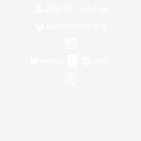
©2026 Sony Interactive Entertainment LLC."PlayStation Family Mark", "PlayStation", "PS5
logo", "PS5", "PS4 logo" and "PS4" are registered trademarks or trademarks of Sony
Interactive Entertainment Inc.
Microsoft, the XBOX Sphere mark, the Series X|S logo and XBOX Series X|S are trademarks
of the Microsoft group of companies.
Nintendo Switch is a trademark of Nintendo.
Windows is either a registered trademark or trademark of Microsoft Corporation in the United
States and/or other countries.
Mac is a trademark of Apple Inc.
©2026 Valve Corporation. Steam and the Steam logo are trademarks and/or registered
trademarks of Valve Corporation in the U.S. and/or other countries.