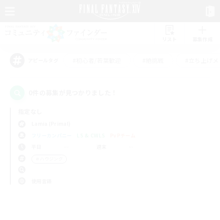
リスト
募集作成
#初心者/若葉歓迎
#絶挑戦
#立ち上げメ
アピールタグ
0件の募集が見つかりました！
指定なし
Lamia (Primal)
フリーカンパニー
LS & CWLS
PvPチーム
平日
週末
＃ハウジング
使用言語