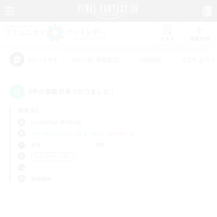
リスト
募集作成
#初心者/若葉歓迎
#絶挑戦
#立ち上げメ
アピールタグ
0件の募集が見つかりました！
指定なし
Leviathan (Primal)
フリーカンパニー
LS & CWLS
PvPチーム
平日
週末
＃ギャザラー中心
使用言語