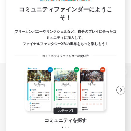
W
E
L
C
O
M
E
T
O
C
O
M
M
U
N
I
T
Y
F
I
N
D
E
R
!
コミュニティファインダーにようこ
そ！
フリーカンパニーやリンクシェルなど、自分のプレイに合ったコ
ミュニティに加入して、
ファイナルファンタジーXIVの世界をもっと楽しもう！
コミュニティファインダーの使い方
パソコン版へ
関連商品
e-STOREで購入
ステップ1
ゲームダウンロード
コミュニティを探す