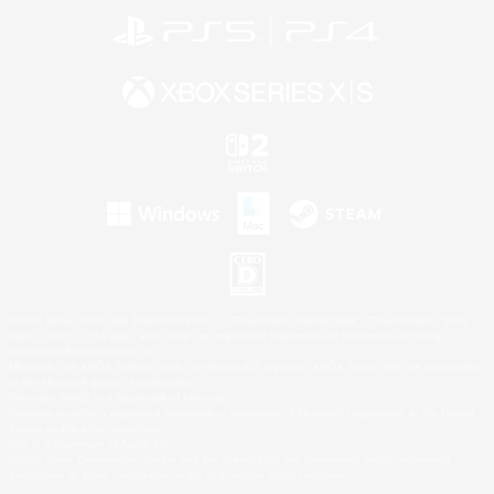
©2026 Sony Interactive Entertainment LLC."PlayStation Family Mark", "PlayStation", "PS5
logo", "PS5", "PS4 logo" and "PS4" are registered trademarks or trademarks of Sony
Interactive Entertainment Inc.
Microsoft, the XBOX Sphere mark, the Series X|S logo and XBOX Series X|S are trademarks
of the Microsoft group of companies.
Nintendo Switch is a trademark of Nintendo.
Windows is either a registered trademark or trademark of Microsoft Corporation in the United
States and/or other countries.
Mac is a trademark of Apple Inc.
©2026 Valve Corporation. Steam and the Steam logo are trademarks and/or registered
trademarks of Valve Corporation in the U.S. and/or other countries.