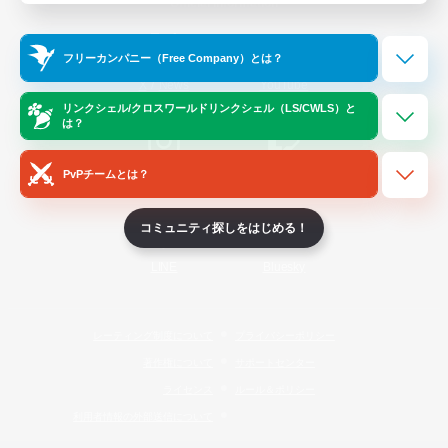
Official Information
フリーカンパニー（Free Company）とは？
/
X
News
YouTube
リンクシェル/クロスワールドリンクシェル（LS/CWLS）と
は？
PvPチームとは？
Instagram
Twitch
コミュニティ探しをはじめる！
LINE
Bluesky
レーティング制度について
プライバシーポリシー
著作権について
サポートセンター
ライセンス
ルール＆ポリシー
利用者情報の外部送信について