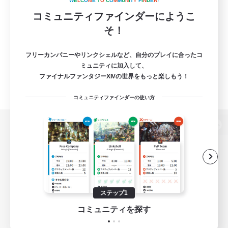
W
E
L
C
O
M
E
T
O
C
O
M
M
U
N
I
T
Y
F
I
N
D
E
R
!
コミュニティファインダーにようこ
そ！
フリーカンパニーやリンクシェルなど、自分のプレイに合ったコ
ミュニティに加入して、
ファイナルファンタジーXIVの世界をもっと楽しもう！
コミュニティファインダーの使い方
パソコン版へ
関連商品
e-STOREで購入
ステップ1
ゲームダウンロード
コミュニティを探す