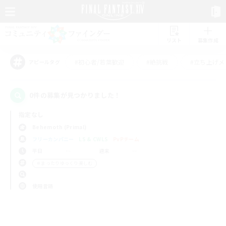
リスト
募集作成
#初心者/若葉歓迎
#絶挑戦
#立ち上げメ
アピールタグ
0件の募集が見つかりました！
指定なし
Behemoth (Primal)
フリーカンパニー
LS & CWLS
PvPチーム
平日
週末
＃まったりゆっくり楽しむ
使用言語