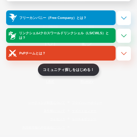
Official Information
フリーカンパニー（Free Company）とは？
/
X
News
YouTube
リンクシェル/クロスワールドリンクシェル（LS/CWLS）と
は？
PvPチームとは？
Instagram
Twitch
コミュニティ探しをはじめる！
LINE
Bluesky
レーティング制度について
プライバシーポリシー
著作権について
サポートセンター
ライセンス
ルール＆ポリシー
利用者情報の外部送信について