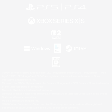
©2026 Sony Interactive Entertainment LLC."PlayStation Family Mark", "PlayStation", "PS5
logo", "PS5", "PS4 logo" and "PS4" are registered trademarks or trademarks of Sony
Interactive Entertainment Inc.
Microsoft, the XBOX Sphere mark, the Series X|S logo and XBOX Series X|S are trademarks
of the Microsoft group of companies.
Nintendo Switch is a trademark of Nintendo.
Windows is either a registered trademark or trademark of Microsoft Corporation in the United
States and/or other countries.
Mac is a trademark of Apple Inc.
©2026 Valve Corporation. Steam and the Steam logo are trademarks and/or registered
trademarks of Valve Corporation in the U.S. and/or other countries.