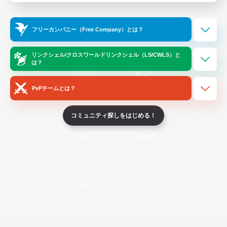
Official Information
フリーカンパニー（Free Company）とは？
/
X
News
YouTube
リンクシェル/クロスワールドリンクシェル（LS/CWLS）と
は？
PvPチームとは？
Instagram
Twitch
コミュニティ探しをはじめる！
LINE
Bluesky
レーティング制度について
プライバシーポリシー
著作権について
サポートセンター
ライセンス
ルール＆ポリシー
利用者情報の外部送信について