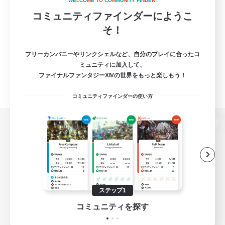
W
E
L
C
O
M
E
T
O
C
O
M
M
U
N
I
T
Y
F
I
N
D
E
R
!
コミュニティファインダーにようこ
そ！
フリーカンパニーやリンクシェルなど、自分のプレイに合ったコ
ミュニティに加入して、
ファイナルファンタジーXIVの世界をもっと楽しもう！
コミュニティファインダーの使い方
パソコン版へ
関連商品
e-STOREで購入
ステップ1
ゲームダウンロード
コミュニティを探す