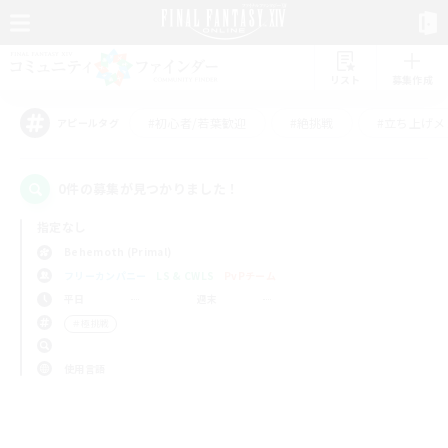
リスト
募集作成
#初心者/若葉歓迎
#絶挑戦
#立ち上げメ
アピールタグ
0件の募集が見つかりました！
指定なし
Behemoth (Primal)
フリーカンパニー
LS & CWLS
PvPチーム
平日
週末
＃極挑戦
使用言語