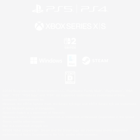
©2026 Sony Interactive Entertainment LLC."PlayStation Family Mark", "PlayStation", "PS5
logo", "PS5", "PS4 logo" and "PS4" are registered trademarks or trademarks of Sony
Interactive Entertainment Inc.
Microsoft, the XBOX Sphere mark, the Series X|S logo and XBOX Series X|S are trademarks
of the Microsoft group of companies.
Nintendo Switch is a trademark of Nintendo.
Windows is either a registered trademark or trademark of Microsoft Corporation in the United
States and/or other countries.
Mac is a trademark of Apple Inc.
©2026 Valve Corporation. Steam and the Steam logo are trademarks and/or registered
trademarks of Valve Corporation in the U.S. and/or other countries.