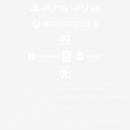
©2026 Sony Interactive Entertainment LLC."PlayStation Family Mark", "PlayStation", "PS5
logo", "PS5", "PS4 logo" and "PS4" are registered trademarks or trademarks of Sony
Interactive Entertainment Inc.
Microsoft, the XBOX Sphere mark, the Series X|S logo and XBOX Series X|S are trademarks
of the Microsoft group of companies.
Nintendo Switch is a trademark of Nintendo.
Windows is either a registered trademark or trademark of Microsoft Corporation in the United
States and/or other countries.
Mac is a trademark of Apple Inc.
©2026 Valve Corporation. Steam and the Steam logo are trademarks and/or registered
trademarks of Valve Corporation in the U.S. and/or other countries.