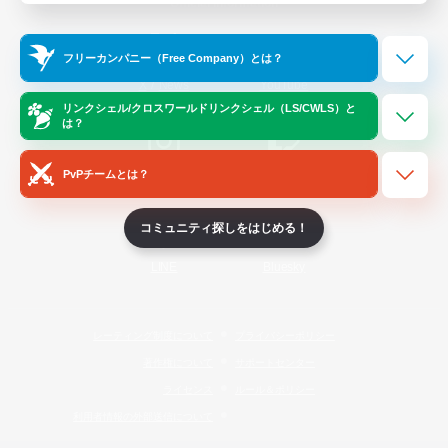
Official Information
フリーカンパニー（Free Company）とは？
/
X
News
YouTube
リンクシェル/クロスワールドリンクシェル（LS/CWLS）と
は？
PvPチームとは？
Instagram
Twitch
コミュニティ探しをはじめる！
LINE
Bluesky
レーティング制度について
プライバシーポリシー
著作権について
サポートセンター
ライセンス
ルール＆ポリシー
利用者情報の外部送信について