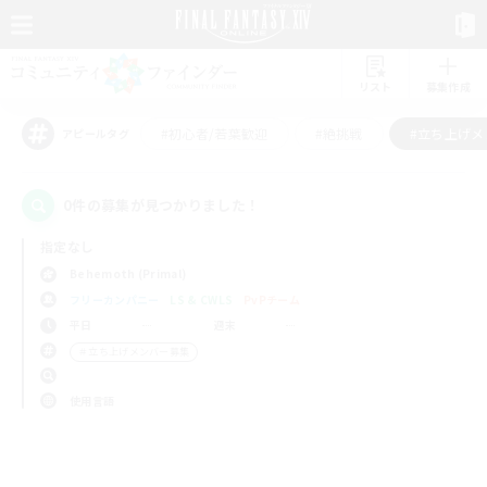
リスト
募集作成
#初心者/若葉歓迎
#絶挑戦
#立ち上げメ
アピールタグ
0件の募集が見つかりました！
指定なし
Behemoth (Primal)
フリーカンパニー
LS & CWLS
PvPチーム
平日
週末
＃立ち上げメンバー募集
使用言語