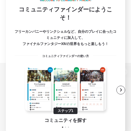
W
E
L
C
O
M
E
T
O
C
O
M
M
U
N
I
T
Y
F
I
N
D
E
R
!
コミュニティファインダーにようこ
そ！
フリーカンパニーやリンクシェルなど、自分のプレイに合ったコ
ミュニティに加入して、
ファイナルファンタジーXIVの世界をもっと楽しもう！
コミュニティファインダーの使い方
パソコン版へ
関連商品
e-STOREで購入
ステップ1
ゲームダウンロード
コミュニティを探す