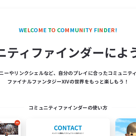
＃零式挑戦
使用言語
W
E
L
C
O
M
E
T
O
C
O
M
M
U
N
I
T
Y
F
I
N
D
E
R
!
ニティファインダーによ
ニーやリンクシェルなど、自分のプレイに合ったコミュニテ
ファイナルファンタジーXIVの世界をもっと楽しもう！
募集数 0件
集が見つかりませんでし
コミュニティファインダーの使い方
条件を変えて検索してみるでっす！