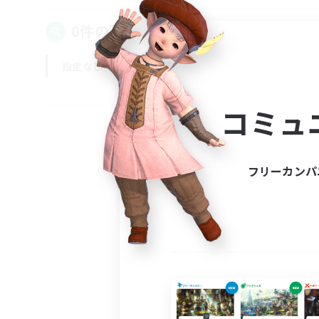
0件の募集が見つかりました！
指定なし
平日
週末
コミュ
フリーカンパ
募