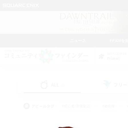
ニュース
FFXIVを
DATA CENTER
Primal
ALL
フリー
(0)
アピールタグ
#初心者/若葉歓迎
#絶挑戦
#学生中心
#なんでも楽しむ
#モブハント
#
#演奏
#ミラプリ（ミラ