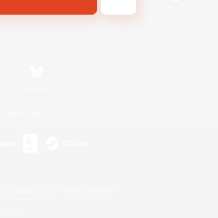
Bluesky
利用者情報の外部送信について
s or trademarks of Sony Interactive Entertainment Inc.
up of companies.
er countries.