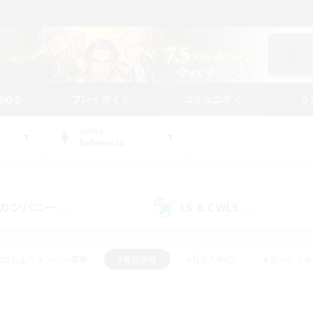
始める
プレイガイド
コミュニティ
ラ
WORLD
Behemoth
カンパニー
LS & CWLS
(0)
(0)
#立ち上げメンバー募集
#零式挑戦
#社会人中心
#まったり
体験歓迎
#クラフター中心
#ロールプレイ
#ギャザラー中心
ージュプリズム）
#スクリーンショット撮影
#クリア目指して頑張る