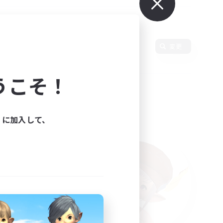
変更
うこそ！
ィに加入して、
た。