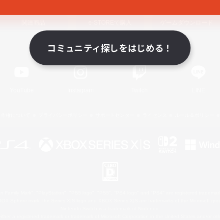
関連商品
e-STOREで購入
ゲームダウンロード
コミュニティ探しをはじめる！
Official Information
YouTube
Instagram
Twitch
LINE
著作権について
プライバシーポリシー
サポートセンター
ライセンス
ルール＆ポリシー
 Family Mark", "PlayStation", "PS5 logo", "PS5", "PS4 logo" and "PS4" are registered trademark
XBOX Sphere mark, the Series X|S logo and XBOX Series X|S are trademarks of the Microsoft gro
Nintendo Switch is a trademark of Nintendo.
ither a registered trademark or trademark of Microsoft Corporation in the United States and/or oth