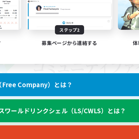
ステップ2
す
募集ページから連絡する
体
ree Company）とは？
スワールドリンクシェル（LS/CWLS）とは？
スマートフォン版へ