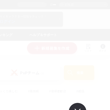
日本語
マイキャラクター情報をチェック！
ログイン
ンキング
ヘルプ＆サポート
新規募集を作成
リスト
ガイド
PvPチーム
検索
(0)
ゆっくり楽しむ
#極挑戦
#復帰者歓迎
#雑談
#ハウジング
#トレジャーハント
#レベリング
#プレイヤー主催イベント