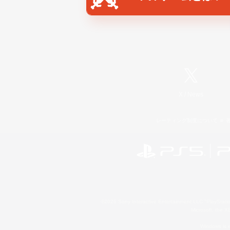
X
/
News
レーティング制度について
©2026 Sony Interactive Entertainment LLC."PlayStation
Microsoft, the 
Windows is e