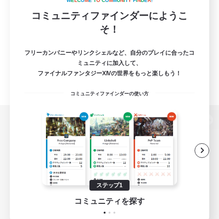
W
E
L
C
O
M
E
T
O
C
O
M
M
U
N
I
T
Y
F
I
N
D
E
R
!
コミュニティファインダーにようこ
そ！
フリーカンパニーやリンクシェルなど、自分のプレイに合ったコ
ミュニティに加入して、
ファイナルファンタジーXIVの世界をもっと楽しもう！
コミュニティファインダーの使い方
パソコン版へ
関連商品
e-STOREで購入
ステップ1
ゲームダウンロード
コミュニティを探す