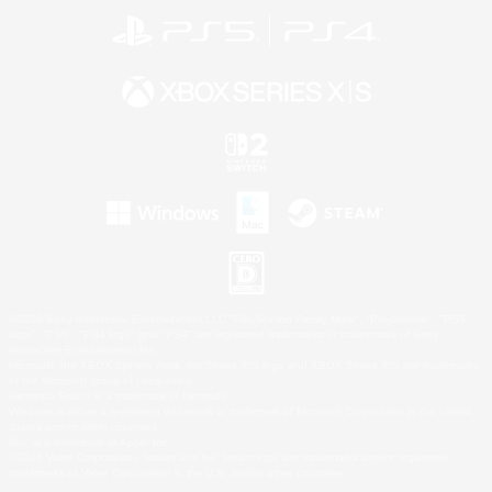
©2026 Sony Interactive Entertainment LLC."PlayStation Family Mark", "PlayStation", "PS5
logo", "PS5", "PS4 logo" and "PS4" are registered trademarks or trademarks of Sony
Interactive Entertainment Inc.
Microsoft, the XBOX Sphere mark, the Series X|S logo and XBOX Series X|S are trademarks
of the Microsoft group of companies.
Nintendo Switch is a trademark of Nintendo.
Windows is either a registered trademark or trademark of Microsoft Corporation in the United
States and/or other countries.
Mac is a trademark of Apple Inc.
©2026 Valve Corporation. Steam and the Steam logo are trademarks and/or registered
trademarks of Valve Corporation in the U.S. and/or other countries.