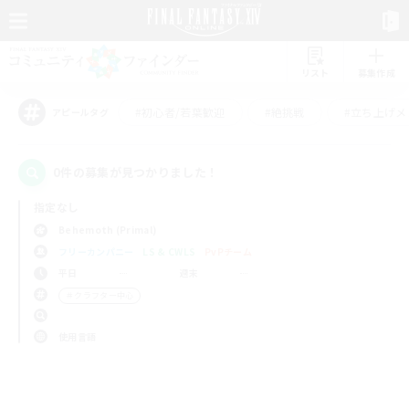
リスト
募集作成
#初心者/若葉歓迎
#絶挑戦
#立ち上げメ
アピールタグ
0件の募集が見つかりました！
指定なし
Behemoth (Primal)
フリーカンパニー
LS & CWLS
PvPチーム
平日
週末
＃クラフター中心
使用言語