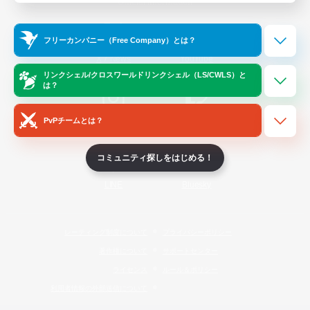
Official Information
フリーカンパニー（Free Company）とは？
/
X
News
YouTube
リンクシェル/クロスワールドリンクシェル（LS/CWLS）と
は？
PvPチームとは？
Instagram
Twitch
コミュニティ探しをはじめる！
LINE
Bluesky
レーティング制度について
プライバシーポリシー
著作権について
サポートセンター
ライセンス
ルール＆ポリシー
利用者情報の外部送信について