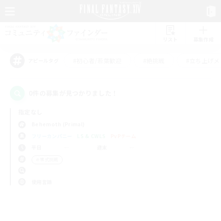
リスト
募集作成
#初心者/若葉歓迎
#絶挑戦
#立ち上げメ
アピールタグ
0件の募集が見つかりました！
指定なし
Behemoth (Primal)
フリーカンパニー
LS & CWLS
PvPチーム
平日
週末
＃零式挑戦
使用言語