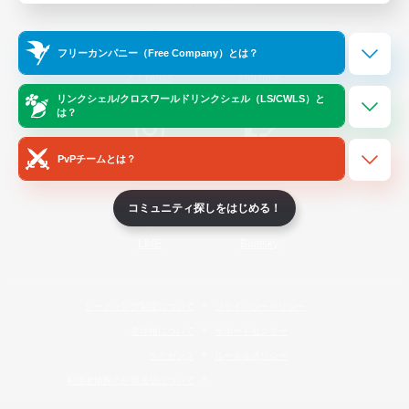
Official Information
フリーカンパニー（Free Company）とは？
/
X
News
YouTube
リンクシェル/クロスワールドリンクシェル（LS/CWLS）と
は？
PvPチームとは？
Instagram
Twitch
コミュニティ探しをはじめる！
LINE
Bluesky
レーティング制度について
プライバシーポリシー
著作権について
サポートセンター
ライセンス
ルール＆ポリシー
利用者情報の外部送信について