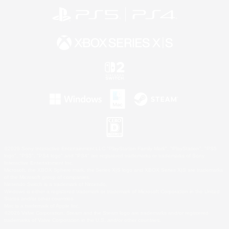
©2026 Sony Interactive Entertainment LLC."PlayStation Family Mark", "PlayStation", "PS5
logo", "PS5", "PS4 logo" and "PS4" are registered trademarks or trademarks of Sony
Interactive Entertainment Inc.
Microsoft, the XBOX Sphere mark, the Series X|S logo and XBOX Series X|S are trademarks
of the Microsoft group of companies.
Nintendo Switch is a trademark of Nintendo.
Windows is either a registered trademark or trademark of Microsoft Corporation in the United
States and/or other countries.
Mac is a trademark of Apple Inc.
©2026 Valve Corporation. Steam and the Steam logo are trademarks and/or registered
trademarks of Valve Corporation in the U.S. and/or other countries.