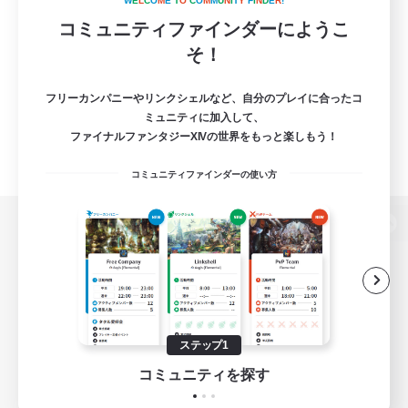
W
E
L
C
O
M
E
T
O
C
O
M
M
U
N
I
T
Y
F
I
N
D
E
R
!
コミュニティファインダーにようこ
そ！
フリーカンパニーやリンクシェルなど、自分のプレイに合ったコ
ミュニティに加入して、
ファイナルファンタジーXIVの世界をもっと楽しもう！
コミュニティファインダーの使い方
パソコン版へ
関連商品
e-STOREで購入
ステップ1
ゲームダウンロード
コミュニティを探す