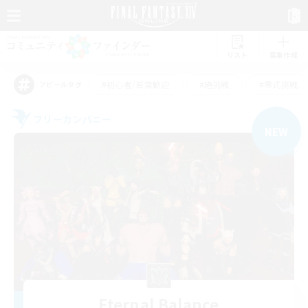
リスト
募集作成
#初心者/若葉歓迎
#絶挑戦
#零式挑戦
アピールタグ
フリーカンパニー
NEW
Eternal Balance