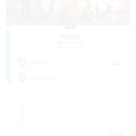
Aogiri
追加メンバー募集
Behemoth [Primal]
10
募集人数
We out here
EN