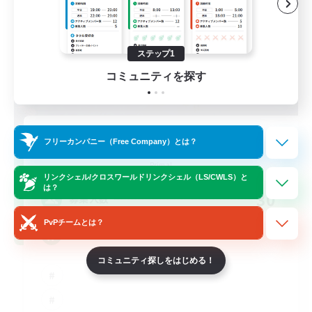
ステップ1
コミュニティを探す
Dungeon with Friends
フリーカンパニー（Free Company）とは？
追加メンバー募集
Primal
リンクシェル/クロスワールドリンクシェル（LS/CWLS）と
は？
30
募集人数
PvPチームとは？
FFXIV Home
コミュニティ探しをはじめる！