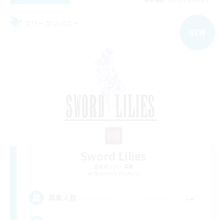
フリーカンパニー
NEW
Sword Lilies
追加メンバー募集
Behemoth [Primal]
--
募集人数