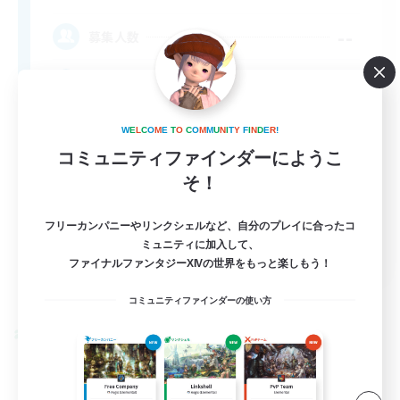
--
募集人数
Rune
W
E
L
C
O
M
E
T
O
C
O
M
M
U
N
I
T
Y
F
I
N
D
E
R
!
コミュニティファインダーにようこ
そ！
フリーカンパニーやリンクシェルなど、自分のプレイに合ったコ
ミュニティに加入して、
EN
ファイナルファンタジーXIVの世界をもっと楽しもう！
詳細を見る
募集期間: 2026/09/03 まで
コミュニティファインダーの使い方
クロスワールドリンクシェル