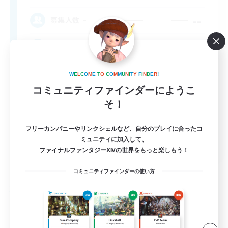
--
募集人数
Free Company Brasileira
W
E
L
C
O
M
E
T
O
C
O
M
M
U
N
I
T
Y
F
I
N
D
E
R
!
コミュニティファインダーにようこ
そ！
フリーカンパニーやリンクシェルなど、自分のプレイに合ったコ
ミュニティに加入して、
JA / EN / DE / FR
ファイナルファンタジーXIVの世界をもっと楽しもう！
詳細を見る
募集期間: 2026/09/03 まで
コミュニティファインダーの使い方
フリーカンパニー