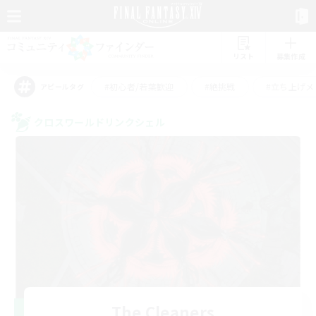
リスト
募集作成
#初心者/若葉歓迎
#絶挑戦
#立ち上げメ
アピールタグ
クロスワールドリンクシェル
The Cleaners