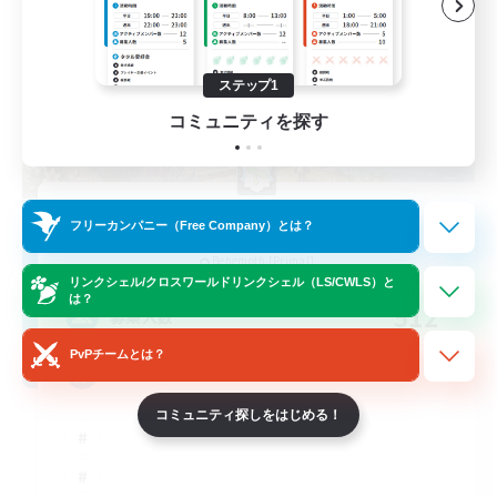
ステップ1
コミュニティを探す
Hall of Novice EX
フリーカンパニー（Free Company）とは？
追加メンバー募集
Behemoth [Primal]
リンクシェル/クロスワールドリンクシェル（LS/CWLS）と
は？
512
募集人数
PvPチームとは？
Brasil
コミュニティ探しをはじめる！