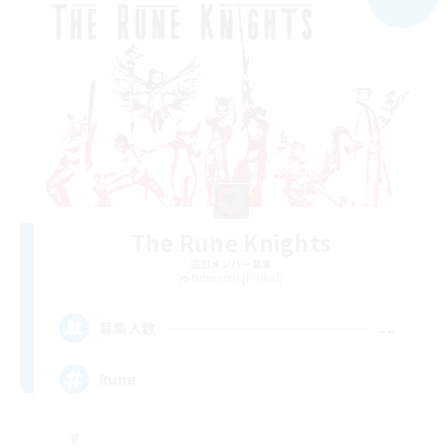
The Rune Knights
追加メンバー募集
Behemoth [Primal]
--
募集人数
Rune