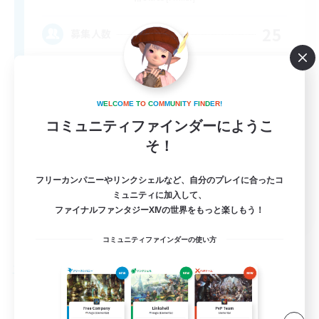
25
募集人数
MAN...
W
E
L
C
O
M
E
T
O
C
O
M
M
U
N
I
T
Y
F
I
N
D
E
R
!
コミュニティファインダーにようこ
そ！
フリーカンパニーやリンクシェルなど、自分のプレイに合ったコ
ミュニティに加入して、
EN
ファイナルファンタジーXIVの世界をもっと楽しもう！
詳細を見る
募集期間: 2026/09/04 まで
コミュニティファインダーの使い方
フリーカンパニー