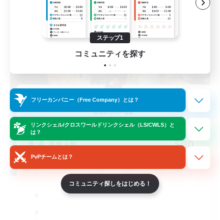
ステップ1
コミュニティを探す
Umbral Radiance
フリーカンパニー（Free Company）とは？
追加メンバー募集
Ultros [Primal]
リンクシェル/クロスワールドリンクシェル（LS/CWLS）と
は？
500
募集人数
PvPチームとは？
コミュニティ探しをはじめる！