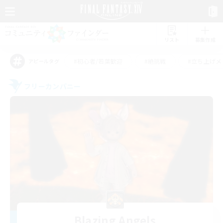
リスト
募集作成
#初心者/若葉歓迎
#絶挑戦
#立ち上げメ
アピールタグ
フリーカンパニー
Blazing Angels