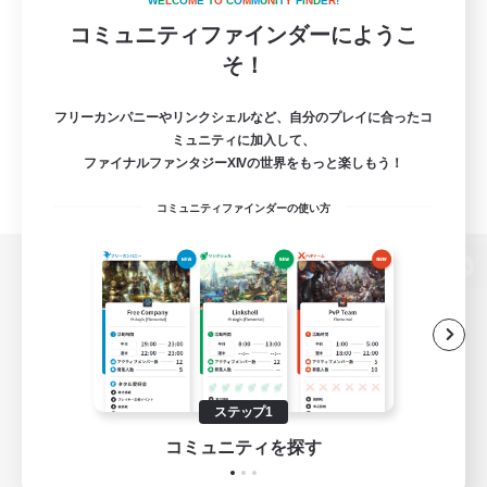
W
E
L
C
O
M
E
T
O
C
O
M
M
U
N
I
T
Y
F
I
N
D
E
R
!
コミュニティファインダーにようこ
そ！
フリーカンパニーやリンクシェルなど、自分のプレイに合ったコ
ミュニティに加入して、
ファイナルファンタジーXIVの世界をもっと楽しもう！
コミュニティファインダーの使い方
パソコン版へ
関連商品
e-STOREで購入
ステップ1
ゲームダウンロード
コミュニティを探す