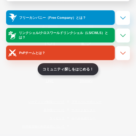
Official Information
フリーカンパニー（Free Company）とは？
/
X
News
YouTube
リンクシェル/クロスワールドリンクシェル（LS/CWLS）と
は？
PvPチームとは？
Instagram
Twitch
コミュニティ探しをはじめる！
LINE
Bluesky
レーティング制度について
プライバシーポリシー
著作権について
サポートセンター
ライセンス
ルール＆ポリシー
利用者情報の外部送信について