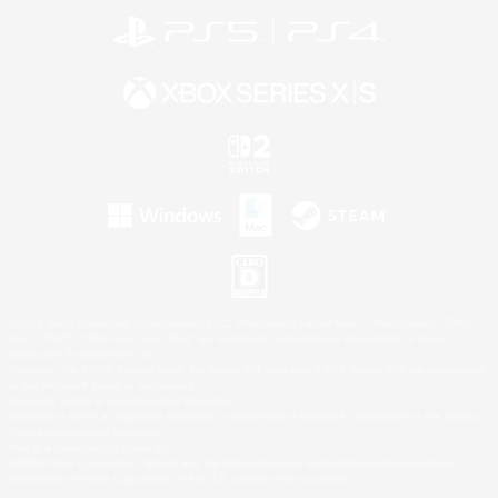
©2026 Sony Interactive Entertainment LLC."PlayStation Family Mark", "PlayStation", "PS5
logo", "PS5", "PS4 logo" and "PS4" are registered trademarks or trademarks of Sony
Interactive Entertainment Inc.
Microsoft, the XBOX Sphere mark, the Series X|S logo and XBOX Series X|S are trademarks
of the Microsoft group of companies.
Nintendo Switch is a trademark of Nintendo.
Windows is either a registered trademark or trademark of Microsoft Corporation in the United
States and/or other countries.
Mac is a trademark of Apple Inc.
©2026 Valve Corporation. Steam and the Steam logo are trademarks and/or registered
trademarks of Valve Corporation in the U.S. and/or other countries.