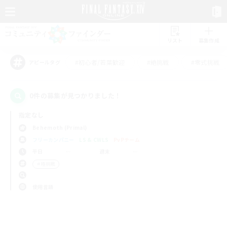
リスト
募集作成
#初心者/若葉歓迎
#絶挑戦
#零式挑戦
アピールタグ
0件の募集が見つかりました！
指定なし
Behemoth (Primal)
フリーカンパニー
LS & CWLS
PvPチーム
平日
週末
＃極挑戦
使用言語