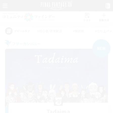
リスト
募集作成
#初心者/若葉歓迎
#絶挑戦
#立ち上げメ
アピールタグ
フリーカンパニー
NEW
Tadaima