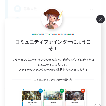
--
募集人数
Free Company Brasileira
W
E
L
C
O
M
E
T
O
C
O
M
M
U
N
I
T
Y
F
I
N
D
E
R
!
コミュニティファインダーにようこ
そ！
フリーカンパニーやリンクシェルなど、自分のプレイに合ったコ
JA / EN / DE / FR
ミュニティに加入して、
ファイナルファンタジーXIVの世界をもっと楽しもう！
詳細を見る
募集期間: 2026/09/03 まで
コミュニティファインダーの使い方
フリーカンパニー