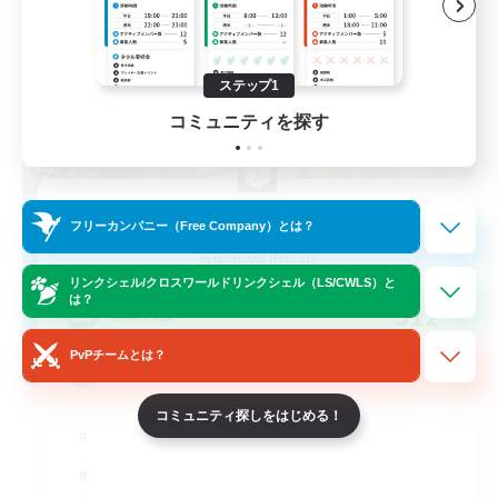
ステップ1
コミュニティを探す
Hall of Novice EX
フリーカンパニー（Free Company）とは？
追加メンバー募集
Behemoth [Primal]
リンクシェル/クロスワールドリンクシェル（LS/CWLS）と
は？
512
募集人数
PvPチームとは？
Brasil
コミュニティ探しをはじめる！