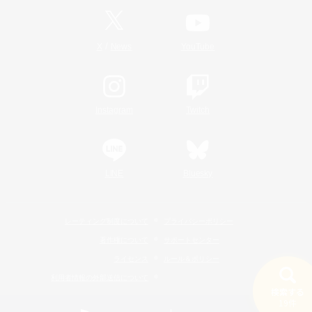
/
X
News
YouTube
Instagram
Twitch
LINE
Bluesky
レーティング制度について
プライバシーポリシー
著作権について
サポートセンター
ライセンス
ルール＆ポリシー
利用者情報の外部送信について
検索する
19件