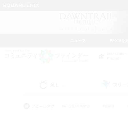
ニュース
FFXIVを
DATA CENTER
Primal
ALL
フリー
(34)
アピールタグ
#初心者/若葉歓迎
#絶挑戦
#学生中心
#なんでも楽しむ
#モブハント
#
#演奏
#ミラプリ（ミラ