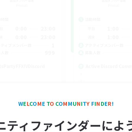
追加メンバー募集
追加メンバー募集
Primal
Primal
動時間
活動時間
0:00
23:00
1:00
日
平日
0:00
23:00
1:00
末
週末
1
クティブメンバー数
アクティブメンバー数
999
集人数
募集人数
tsPartyFFXIVDiscord
Active Discord Com
EN
W
E
L
C
O
M
E
T
O
C
O
M
M
U
N
I
T
Y
F
I
N
D
E
R
!
募集期間: 2026/08/24 まで
募集期間: 20
ニティファインダーによ