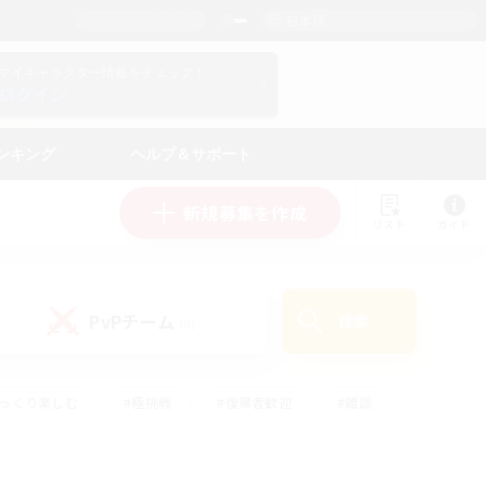
日本語
マイキャラクター情報をチェック！
ログイン
ンキング
ヘルプ＆サポート
新規募集を作成
リスト
ガイド
PvPチーム
検索
(0)
ゆっくり楽しむ
#極挑戦
#復帰者歓迎
#雑談
#ハウジング
#トレジャーハント
#レベリング
#プレイヤー主催イベント