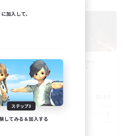
クロスワールドリンクシェル
ィに加入して、
g God
WitchBangers
追加メンバー募集
Primal
活動時間
24:00
0:00
23:00
平日
24:00
--:--
--:--
週末
ステップ3
59
2
アクティブメンバー数
験してみる＆加入する
999
--
募集人数