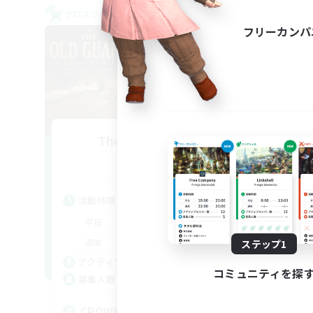
クロスワールドリンクシェル
クロス
フリーカンパ
The Old Guards
追加メンバー募集
Primal
活動時間
活
1:00
24:00
平日
平
1:00
24:00
週末
週
ステップ1
49
アクティブメンバー数
ア
コミュニティを探
100
募集人数
募
CROWN
Eu