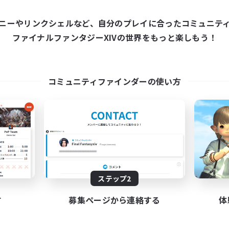
ワールドリンクシェル
クロスワールドリンクシェル
ニーやリンクシェルなど、自分のプレイに合ったコミュニテ
ファイナルファンタジーXIVの世界をもっと楽しもう！
コミュニティファインダーの使い方
Europeans on NA
Fellowship Amon
追加メンバー募集
追加メンバー募集
Primal
Primal
動時間
活動時間
1:00
24:00
7:00
日
平日
1:00
24:00
7:00
末
週末
ステップ2
300
クティブメンバー数
アクティブメンバー数
す
募集ページから連絡する
体
--
集人数
募集人数
rope
Christian