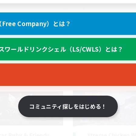
ree Company）とは？
EN
スワールドリンクシェル（LS/CWLS）とは？
募集期間: 2026/08/19 まで
募集期間: 20
ワールドリンクシェル
クロスワールドリンクシェル
コミュニティ探しをはじめる！
tar Ruby & Friends
Xtreme Chicken W