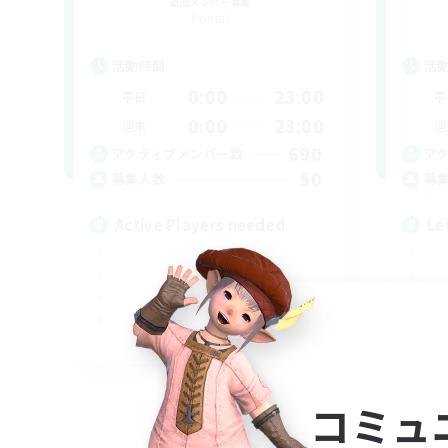
追加メンバー募集
Primal
活動時間
活
0:00
23:00
平日
平
0:00
23:00
週末
週
690
アクティブメンバー数
ア
50
募集人数
募
Active Players needed
Le
EN / FR
募集期間: 2026/08/28 まで
コミュ