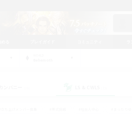
始める
プレイガイド
コミュニティ
ラ
WORLD
Behemoth
カンパニー
LS & CWLS
(19)
(15)
#立ち上げメンバー募集
#零式挑戦
#社会人中心
#まったり
体験歓迎
#クラフター中心
#ロールプレイ
#ギャザラー中心
ージュプリズム）
#スクリーンショット撮影
#クリア目指して頑張る