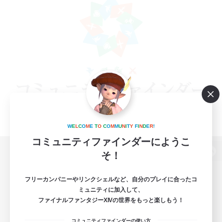
W
E
L
C
O
M
E
T
O
C
O
M
M
U
N
I
T
Y
F
I
N
D
E
R
!
コミュニティファインダーにようこ
そ！
パソコン版へ
フリーカンパニーやリンクシェルなど、自分のプレイに合ったコ
ミュニティに加入して、
ファイナルファンタジーXIVの世界をもっと楽しもう！
関連商品
e-STOREで購入
コミュニティファインダーの使い方