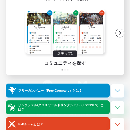
ゲームダウンロード
Official Information
/
X
News
YouTube
ステップ1
コミュニティを探す
Instagram
Twitch
フリーカンパニー（Free Company）とは？
LINE
Bluesky
リンクシェル/クロスワールドリンクシェル（LS/CWLS）と
は？
レーティング制度について
プライバシーポリシー
著作権について
サポートセンター
PvPチームとは？