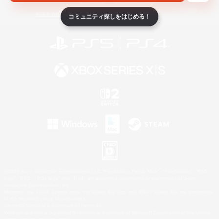
ライセンス
ルール＆ポリシー
利用者情報の外部送信について
コミュニティ探しをはじめる！
©2026 Sony Interactive Entertainment LLC."PlayStation Family Mark", "PlayStation", "PS5
logo", "PS5", "PS4 logo" and "PS4" are registered trademarks or trademarks of Sony
Interactive Entertainment Inc.
Microsoft, the XBOX Sphere mark, the Series X|S logo and XBOX Series X|S are trademarks
of the Microsoft group of companies.
Nintendo Switch is a trademark of Nintendo.
Windows is either a registered trademark or trademark of Microsoft Corporation in the United