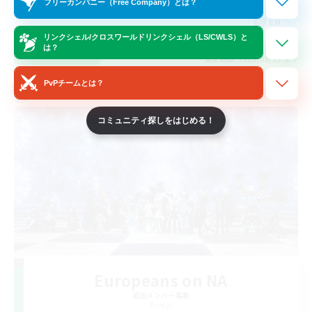
フリーカンパニー（Free Company）とは？
EN
リンクシェル/クロスワールドリンクシェル（LS/CWLS）と
は？
詳細を見る
募集期間: 2026/08/22 まで
PvPチームとは？
クロスワールドリンクシェル
コミュニティ探しをはじめる！
Europeans on NA
追加メンバー募集
Primal