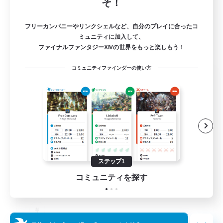
そ！
フリーカンパニーやリンクシェルなど、自分のプレイに合ったコ
ミュニティに加入して、
ファイナルファンタジーXIVの世界をもっと楽しもう！
コミュニティファインダーの使い方
The Old Guards
追加メンバー募集
Primal
100
募集人数
CROWN
ステップ1
コミュニティを探す