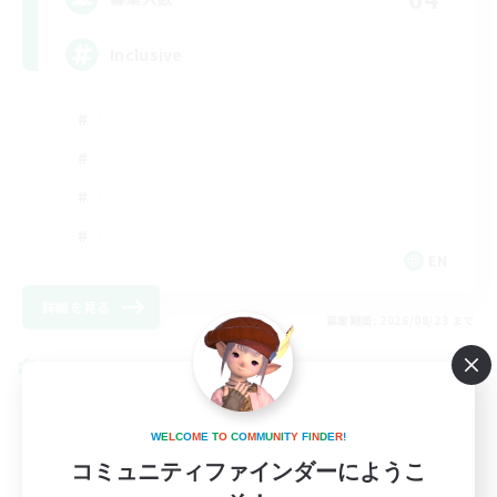
Inclusive
EN
詳細を見る
募集期間: 2026/08/23 まで
クロスワールドリンクシェル
W
E
L
C
O
M
E
T
O
C
O
M
M
U
N
I
T
Y
F
I
N
D
E
R
!
コミュニティファインダーにようこ