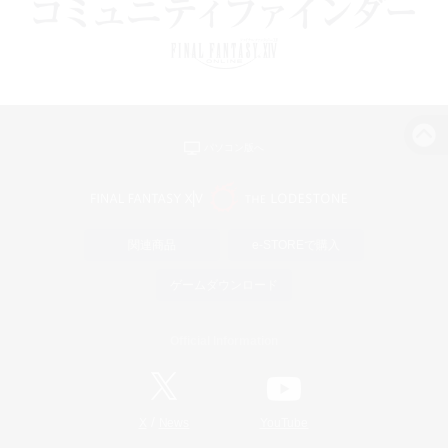
パソコン版へ
関連商品
e-STOREで購入
ゲームダウンロード
Official Information
/
X
News
YouTube