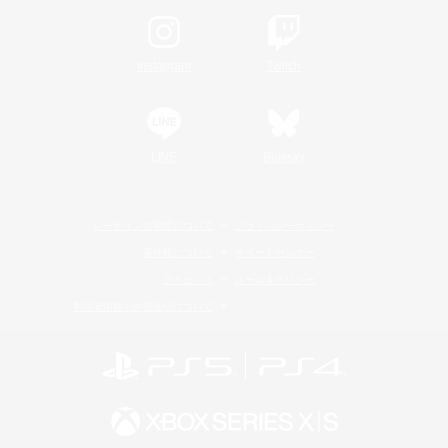
Instagram
Twitch
LINE
Bluesky
レーティング制度について
プライバシーポリシー
著作権について
サポートセンター
ライセンス
ルール＆ポリシー
利用者情報の外部送信について