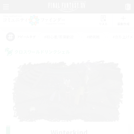
リスト
募集作成
#初心者/若葉歓迎
#絶挑戦
#立ち上げメ
アピールタグ
クロスワールドリンクシェル
Winterkind