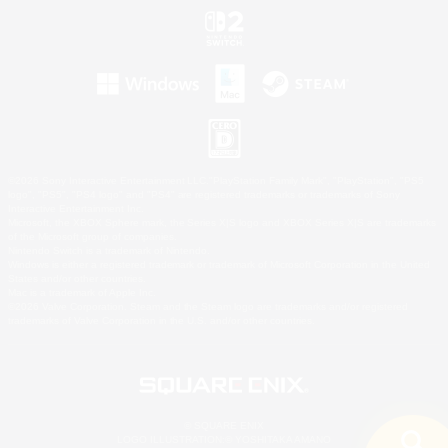
©2026 Sony Interactive Entertainment LLC."PlayStation Family Mark", "PlayStation", "PS5
logo", "PS5", "PS4 logo" and "PS4" are registered trademarks or trademarks of Sony
Interactive Entertainment Inc.
Microsoft, the XBOX Sphere mark, the Series X|S logo and XBOX Series X|S are trademarks
of the Microsoft group of companies.
Nintendo Switch is a trademark of Nintendo.
Windows is either a registered trademark or trademark of Microsoft Corporation in the United
States and/or other countries.
Mac is a trademark of Apple Inc.
©2026 Valve Corporation. Steam and the Steam logo are trademarks and/or registered
trademarks of Valve Corporation in the U.S. and/or other countries.
© SQUARE ENIX
LOGO ILLUSTRATION:© YOSHITAKA AMANO