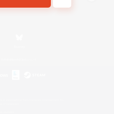
Bluesky
利用者情報の外部送信について
s or trademarks of Sony Interactive Entertainment Inc.
up of companies.
er countries.