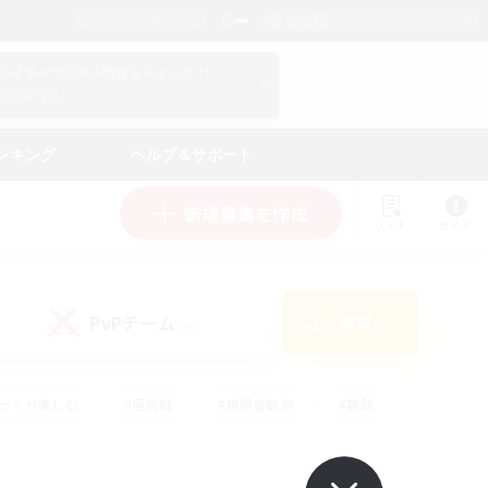
日本語
マイキャラクター情報をチェック！
ログイン
ンキング
ヘルプ＆サポート
新規募集を作成
リスト
ガイド
PvPチーム
検索
(0)
ゆっくり楽しむ
#極挑戦
#復帰者歓迎
#雑談
#ハウジング
#トレジャーハント
#レベリング
#プレイヤー主催イベント