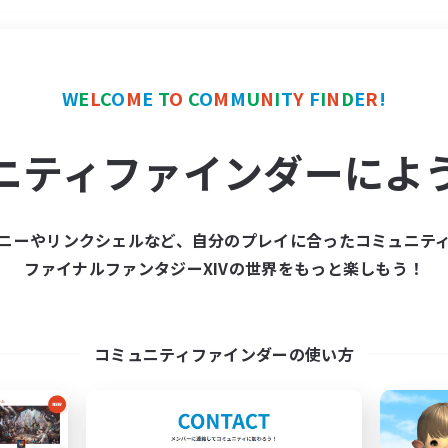
＃レベリング
使用言語
W
E
L
C
O
M
E
T
O
C
O
M
M
U
N
I
T
Y
F
I
N
D
E
R
!
ニティファインダーによ
ニーやリンクシェルなど、自分のプレイに合ったコミュニテ
ファイナルファンタジーXIVの世界をもっと楽しもう！
募集数 0件
集が見つかりませんでし
コミュニティファインダーの使い方
条件を変えて検索してみるでっす！