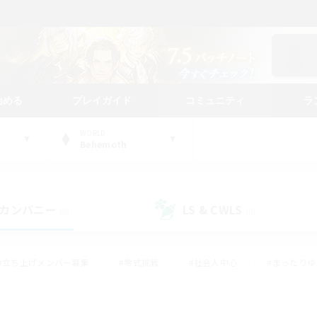
始める
プレイガイド
コミュニティ
ラ
WORLD
Behemoth
カンパニー
LS & CWLS
(0)
(0)
#立ち上げメンバー募集
#零式挑戦
#社会人中心
#まったり
体験歓迎
#クラフター中心
#ロールプレイ
#ギャザラー中心
ージュプリズム）
#スクリーンショット撮影
#クリア目指して頑張る