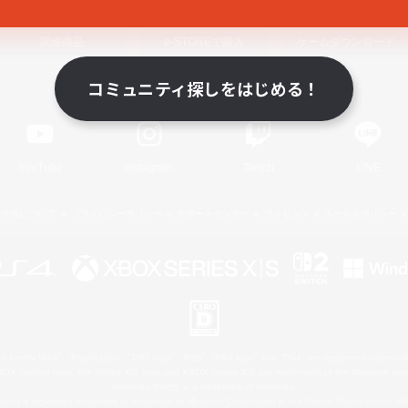
関連商品
e-STOREで購入
ゲームダウンロード
コミュニティ探しをはじめる！
Official Information
YouTube
Instagram
Twitch
LINE
著作権について
プライバシーポリシー
サポートセンター
ライセンス
ルール＆ポリシー
 Family Mark", "PlayStation", "PS5 logo", "PS5", "PS4 logo" and "PS4" are registered trademark
XBOX Sphere mark, the Series X|S logo and XBOX Series X|S are trademarks of the Microsoft gro
Nintendo Switch is a trademark of Nintendo.
ither a registered trademark or trademark of Microsoft Corporation in the United States and/or oth