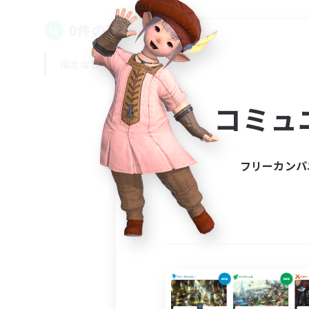
0件の募集が見つかりました！
指定なし
平日
週末
コミュ
フリーカンパ
募