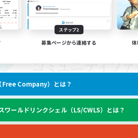
ステップ2
す
募集ページから連絡する
体
ree Company）とは？
スワールドリンクシェル（LS/CWLS）とは？
スマートフォン版へ