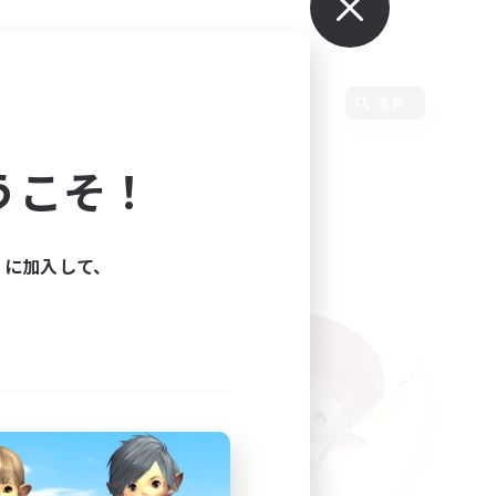
変更
うこそ！
ィに加入して、
た。