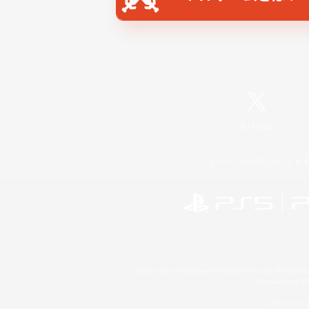
X
/
News
レーティング制度について
©2026 Sony Interactive Entertainment LLC."PlayStation
Microsoft, the 
Windows is e