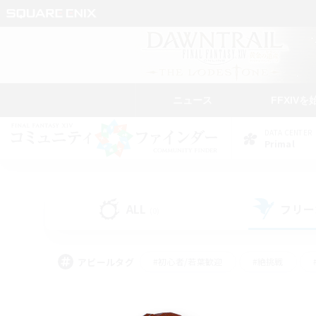
ニュース
FFXIVを
DATA CENTER
Primal
ALL
フリー
(0)
アピールタグ
#初心者/若葉歓迎
#絶挑戦
#学生中心
#なんでも楽しむ
#モブハント
#
#演奏
#ミラプリ（ミラ