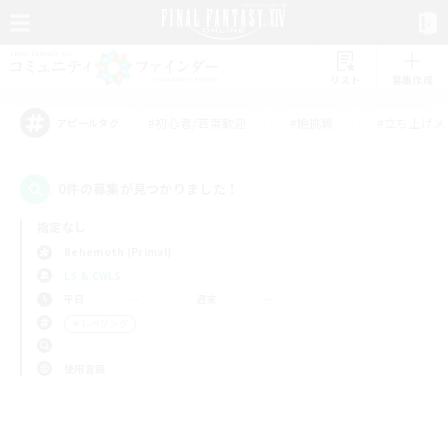
リスト
募集作成
#初心者/若葉歓迎
#絶挑戦
#立ち上げメ
アピールタグ
0件の募集が見つかりました！
指定なし
Behemoth (Primal)
LS & CWLS
平日
週末
＃レベリング
使用言語