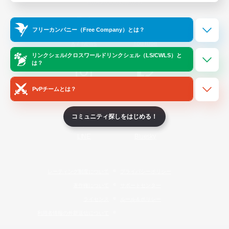
Official Information
フリーカンパニー（Free Company）とは？
/
X
News
YouTube
リンクシェル/クロスワールドリンクシェル（LS/CWLS）と
は？
PvPチームとは？
Instagram
Twitch
コミュニティ探しをはじめる！
LINE
Bluesky
レーティング制度について
プライバシーポリシー
著作権について
サポートセンター
ライセンス
ルール＆ポリシー
利用者情報の外部送信について