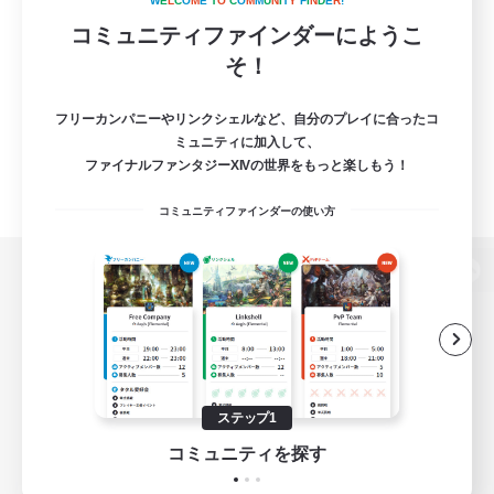
W
E
L
C
O
M
E
T
O
C
O
M
M
U
N
I
T
Y
F
I
N
D
E
R
!
コミュニティファインダーにようこ
そ！
フリーカンパニーやリンクシェルなど、自分のプレイに合ったコ
ミュニティに加入して、
ファイナルファンタジーXIVの世界をもっと楽しもう！
コミュニティファインダーの使い方
パソコン版へ
関連商品
e-STOREで購入
ステップ1
ゲームダウンロード
コミュニティを探す