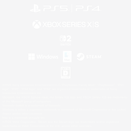
©2026 Sony Interactive Entertainment LLC."PlayStation Family Mark", "PlayStation", "PS5
logo", "PS5", "PS4 logo" and "PS4" are registered trademarks or trademarks of Sony
Interactive Entertainment Inc.
Microsoft, the XBOX Sphere mark, the Series X|S logo and XBOX Series X|S are trademarks
of the Microsoft group of companies.
Nintendo Switch is a trademark of Nintendo.
Windows is either a registered trademark or trademark of Microsoft Corporation in the United
States and/or other countries.
Mac is a trademark of Apple Inc.
©2026 Valve Corporation. Steam and the Steam logo are trademarks and/or registered
trademarks of Valve Corporation in the U.S. and/or other countries.