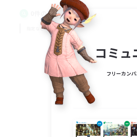
0件の募集が見つかりました！
指定なし
平日
週末
コミュ
フリーカンパ
募