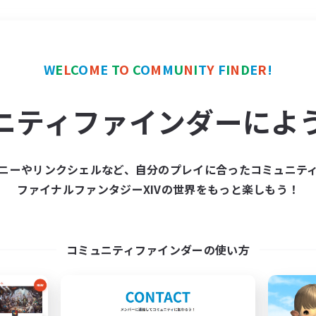
＃トレジャーハント
使用
W
E
L
C
O
M
E
T
O
C
O
M
M
U
N
I
T
Y
F
I
N
D
E
R
!
ニティファインダーによ
ニーやリンクシェルなど、自分のプレイに合ったコミュニテ
ファイナルファンタジーXIVの世界をもっと楽しもう！
募集数 0件
集が見つかりませんでし
コミュニティファインダーの使い方
条件を変えて検索してみるでっす！