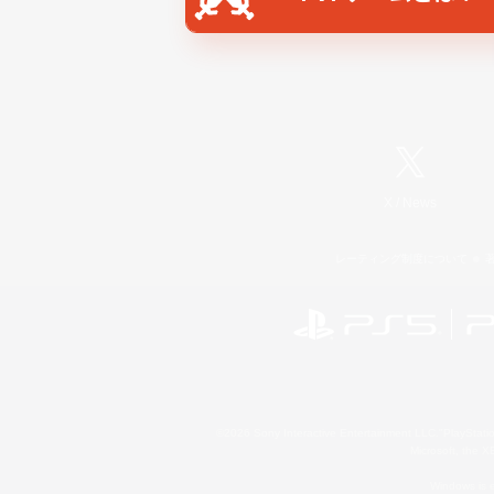
X
/
News
レーティング制度について
©2026 Sony Interactive Entertainment LLC."PlayStation
Microsoft, the 
Windows is e