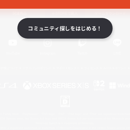
関連商品
e-STOREで購入
ゲームダウンロード
コミュニティ探しをはじめる！
Official Information
YouTube
Instagram
Twitch
LINE
著作権について
プライバシーポリシー
サポートセンター
ライセンス
ルール＆ポリシー
 Family Mark", "PlayStation", "PS5 logo", "PS5", "PS4 logo" and "PS4" are registered trademark
XBOX Sphere mark, the Series X|S logo and XBOX Series X|S are trademarks of the Microsoft gro
Nintendo Switch is a trademark of Nintendo.
ither a registered trademark or trademark of Microsoft Corporation in the United States and/or oth