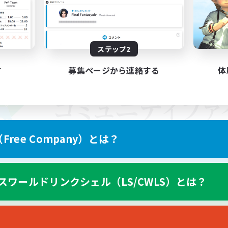
ステップ2
す
募集ページから連絡する
体
ree Company）とは？
スワールドリンクシェル（LS/CWLS）とは？
スマートフォン版へ