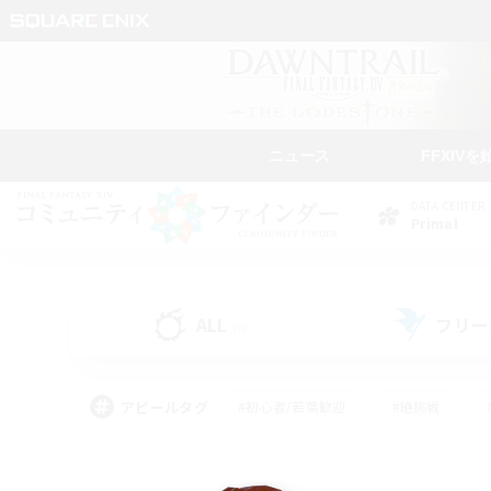
ニュース
FFXIVを
DATA CENTER
Primal
ALL
フリー
(0)
アピールタグ
#初心者/若葉歓迎
#絶挑戦
#学生中心
#なんでも楽しむ
#モブハント
#
#演奏
#ミラプリ（ミラ