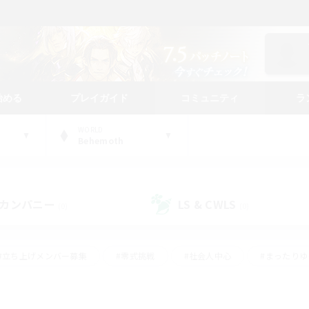
始める
プレイガイド
コミュニティ
ラ
WORLD
Behemoth
カンパニー
LS & CWLS
(0)
(0)
#立ち上げメンバー募集
#零式挑戦
#社会人中心
#まったり
体験歓迎
#クラフター中心
#ロールプレイ
#ギャザラー中心
ージュプリズム）
#スクリーンショット撮影
#クリア目指して頑張る