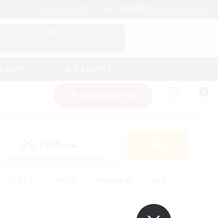
日本語
マイキャラクター情報をチェック！
ログイン
ンキング
ヘルプ＆サポート
新規募集を作成
リスト
ガイド
PvPチーム
検索
(0)
ゆっくり楽しむ
#極挑戦
#復帰者歓迎
#雑談
#ハウジング
#トレジャーハント
#レベリング
#プレイヤー主催イベント