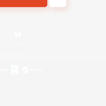
Bluesky
利用者情報の外部送信について
s or trademarks of Sony Interactive Entertainment Inc.
up of companies.
er countries.