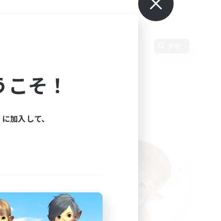
言語
変更
うこそ！
ィに加入して、
た。