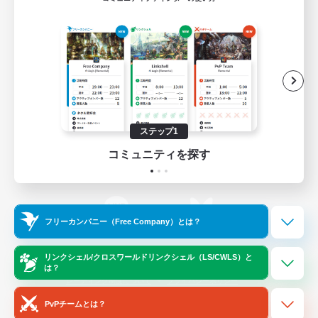
ゲームダウンロード
Official Information
/
X
News
YouTube
ステップ1
コミュニティを探す
Instagram
Twitch
フリーカンパニー（Free Company）とは？
LINE
Bluesky
リンクシェル/クロスワールドリンクシェル（LS/CWLS）と
は？
レーティング制度について
プライバシーポリシー
著作権について
サポートセンター
PvPチームとは？