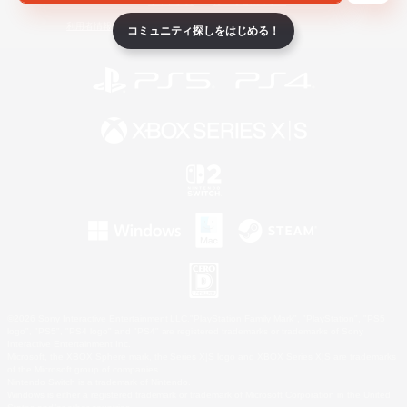
ライセンス
ルール＆ポリシー
利用者情報の外部送信について
コミュニティ探しをはじめる！
©2026 Sony Interactive Entertainment LLC."PlayStation Family Mark", "PlayStation", "PS5
logo", "PS5", "PS4 logo" and "PS4" are registered trademarks or trademarks of Sony
Interactive Entertainment Inc.
Microsoft, the XBOX Sphere mark, the Series X|S logo and XBOX Series X|S are trademarks
of the Microsoft group of companies.
Nintendo Switch is a trademark of Nintendo.
Windows is either a registered trademark or trademark of Microsoft Corporation in the United