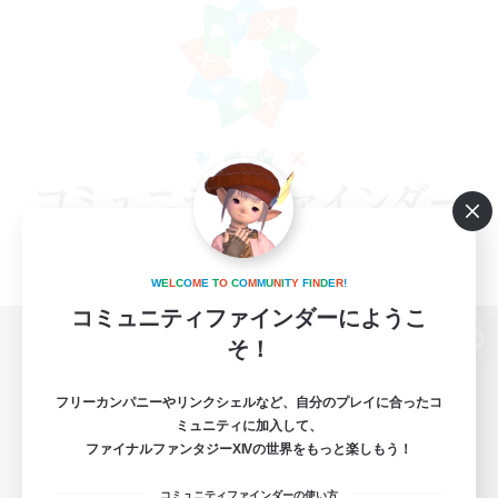
W
E
L
C
O
M
E
T
O
C
O
M
M
U
N
I
T
Y
F
I
N
D
E
R
!
コミュニティファインダーにようこ
そ！
パソコン版へ
フリーカンパニーやリンクシェルなど、自分のプレイに合ったコ
ミュニティに加入して、
ファイナルファンタジーXIVの世界をもっと楽しもう！
関連商品
e-STOREで購入
コミュニティファインダーの使い方