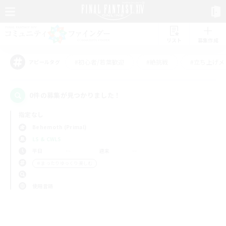
リスト
募集作成
#初心者/若葉歓迎
#絶挑戦
#立ち上げメ
アピールタグ
0件の募集が見つかりました！
指定なし
Behemoth (Primal)
LS & CWLS
平日
週末
＃まったりゆっくり楽しむ
使用言語