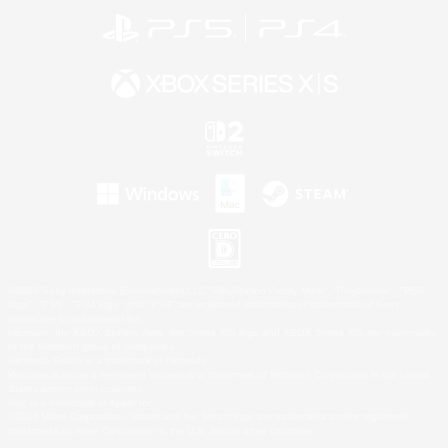
©2026 Sony Interactive Entertainment LLC."PlayStation Family Mark", "PlayStation", "PS5
logo", "PS5", "PS4 logo" and "PS4" are registered trademarks or trademarks of Sony
Interactive Entertainment Inc.
Microsoft, the XBOX Sphere mark, the Series X|S logo and XBOX Series X|S are trademarks
of the Microsoft group of companies.
Nintendo Switch is a trademark of Nintendo.
Windows is either a registered trademark or trademark of Microsoft Corporation in the United
States and/or other countries.
Mac is a trademark of Apple Inc.
©2026 Valve Corporation. Steam and the Steam logo are trademarks and/or registered
trademarks of Valve Corporation in the U.S. and/or other countries.