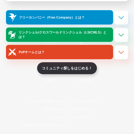
Official Information
フリーカンパニー（Free Company）とは？
/
X
News
YouTube
リンクシェル/クロスワールドリンクシェル（LS/CWLS）と
は？
PvPチームとは？
Instagram
Twitch
コミュニティ探しをはじめる！
LINE
Bluesky
レーティング制度について
プライバシーポリシー
著作権について
サポートセンター
ライセンス
ルール＆ポリシー
利用者情報の外部送信について