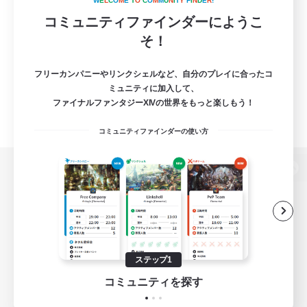
W
E
L
C
O
M
E
T
O
C
O
M
M
U
N
I
T
Y
F
I
N
D
E
R
!
コミュニティファインダーにようこ
そ！
フリーカンパニーやリンクシェルなど、自分のプレイに合ったコ
ミュニティに加入して、
ファイナルファンタジーXIVの世界をもっと楽しもう！
コミュニティファインダーの使い方
パソコン版へ
関連商品
e-STOREで購入
ステップ1
ゲームダウンロード
コミュニティを探す