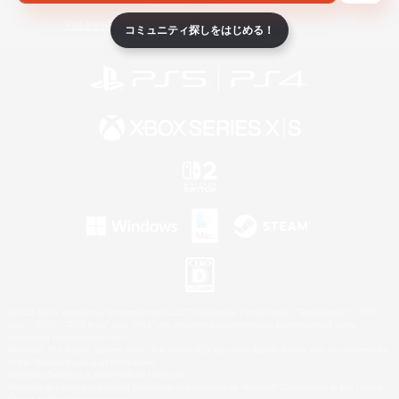
ライセンス
ルール＆ポリシー
利用者情報の外部送信について
コミュニティ探しをはじめる！
©2026 Sony Interactive Entertainment LLC."PlayStation Family Mark", "PlayStation", "PS5
logo", "PS5", "PS4 logo" and "PS4" are registered trademarks or trademarks of Sony
Interactive Entertainment Inc.
Microsoft, the XBOX Sphere mark, the Series X|S logo and XBOX Series X|S are trademarks
of the Microsoft group of companies.
Nintendo Switch is a trademark of Nintendo.
Windows is either a registered trademark or trademark of Microsoft Corporation in the United