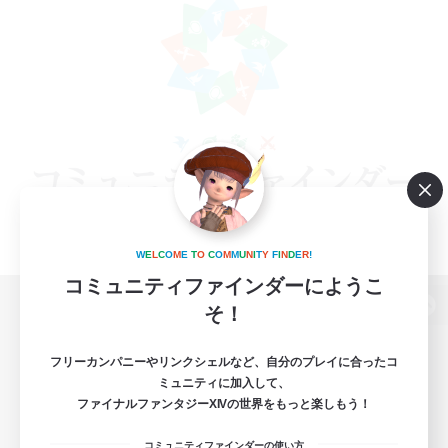
W
E
L
C
O
M
E
T
O
C
O
M
M
U
N
I
T
Y
F
I
N
D
E
R
!
コミュニティファインダーにようこ
そ！
パソコン版へ
フリーカンパニーやリンクシェルなど、自分のプレイに合ったコ
ミュニティに加入して、
ファイナルファンタジーXIVの世界をもっと楽しもう！
関連商品
e-STOREで購入
コミュニティファインダーの使い方