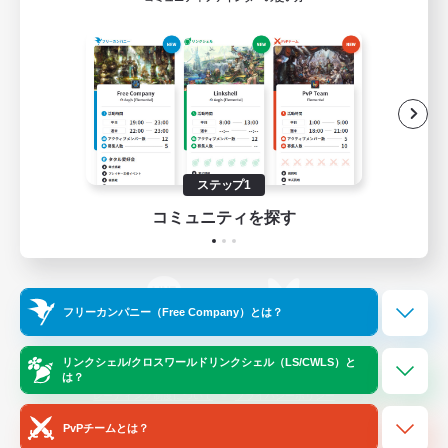
ゲームダウンロード
Official Information
/
X
News
YouTube
ステップ1
コミュニティを探す
Instagram
Twitch
フリーカンパニー（Free Company）とは？
LINE
Bluesky
リンクシェル/クロスワールドリンクシェル（LS/CWLS）と
は？
レーティング制度について
プライバシーポリシー
著作権について
サポートセンター
PvPチームとは？