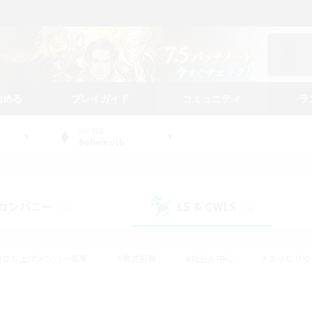
始める
プレイガイド
コミュニティ
ラ
WORLD
Behemoth
カンパニー
LS & CWLS
(19)
(15)
#立ち上げメンバー募集
#零式挑戦
#社会人中心
#まったり
体験歓迎
#クラフター中心
#ロールプレイ
#ギャザラー中心
ージュプリズム）
#スクリーンショット撮影
#クリア目指して頑張る