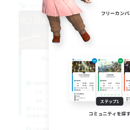
クロスワールドリンクシェル
クロス
フリーカンパ
The Old Guards
追加メンバー募集
Primal
活動時間
活
1:00
24:00
平日
平
1:00
24:00
週末
週
ステップ1
49
アクティブメンバー数
ア
コミュニティを探
100
募集人数
募
CROWN
Eu