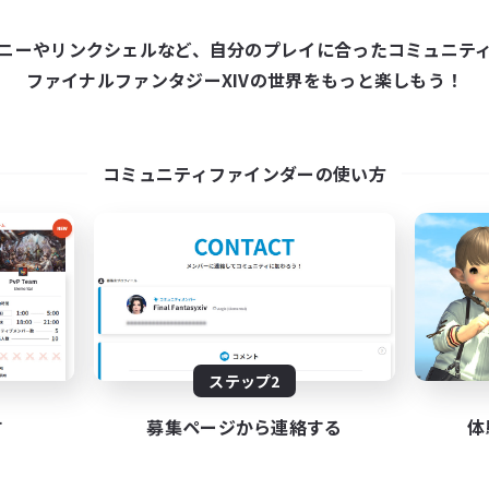
ワールドリンクシェル
クロスワールドリンクシェル
ニーやリンクシェルなど、自分のプレイに合ったコミュニテ
ファイナルファンタジーXIVの世界をもっと楽しもう！
コミュニティファインダーの使い方
Europeans on NA
Fellowship Amon
追加メンバー募集
追加メンバー募集
Primal
Primal
動時間
活動時間
1:00
24:00
7:00
日
平日
1:00
24:00
7:00
末
週末
ステップ2
300
クティブメンバー数
アクティブメンバー数
す
募集ページから連絡する
体
--
集人数
募集人数
rope
Christian