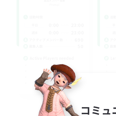
追加メンバー募集
Primal
活動時間
活
0:00
23:00
平日
平
0:00
23:00
週末
週
690
アクティブメンバー数
ア
50
募集人数
募
Active Players needed
Le
EN / FR
募集期間: 2026/08/28 まで
コミュ