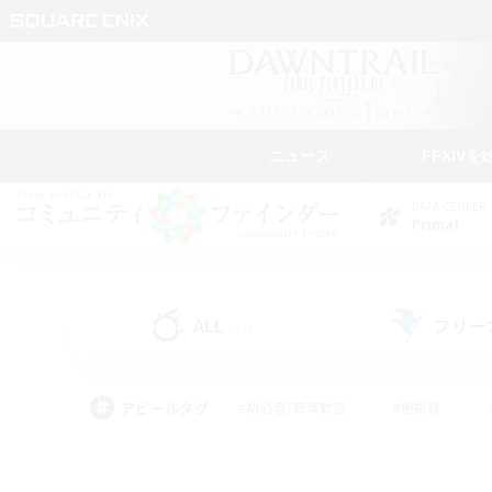
ニュース
FFXIVを
DATA CENTER
Primal
ALL
フリー
(34)
アピールタグ
#初心者/若葉歓迎
#絶挑戦
#学生中心
#なんでも楽しむ
#モブハント
#
#演奏
#ミラプリ（ミラ