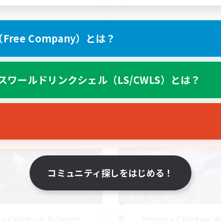
ree Company）とは？
EN
スワールドリンクシェル（LS/CWLS）とは？
募集期間: 2026/08/19 まで
募集期間: 20
ワールドリンクシェル
クロスワールドリンクシェル
コミュニティ探しをはじめる！
tar Ruby & Friends
Xtreme Chicken W