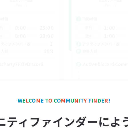
追加メンバー募集
追加メンバー募集
Primal
Primal
動時間
活動時間
0:00
23:00
1:00
日
平日
0:00
23:00
1:00
末
週末
1
クティブメンバー数
アクティブメンバー数
999
集人数
募集人数
tsPartyFFXIVDiscord
Active Discord Com
EN
W
E
L
C
O
M
E
T
O
C
O
M
M
U
N
I
T
Y
F
I
N
D
E
R
!
募集期間: 2026/08/24 まで
募集期間: 20
ニティファインダーによ