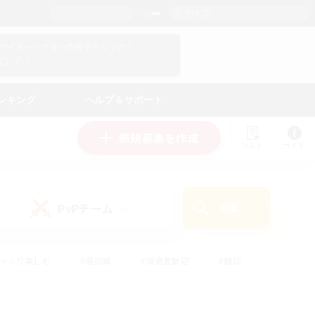
日本語
マイキャラクター情報をチェック！
ログイン
ンキング
ヘルプ＆サポート
新規募集を作成
リスト
ガイド
PvPチーム
検索
(0)
ゆっくり楽しむ
#極挑戦
#復帰者歓迎
#雑談
#ハウジング
#トレジャーハント
#レベリング
#プレイヤー主催イベント