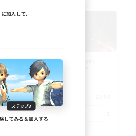
クロスワールドリンクシェル
ィに加入して、
g God
WitchBangers
追加メンバー募集
Primal
活動時間
24:00
0:00
23:00
平日
24:00
--:--
--:--
週末
ステップ3
59
2
アクティブメンバー数
験してみる＆加入する
999
--
募集人数