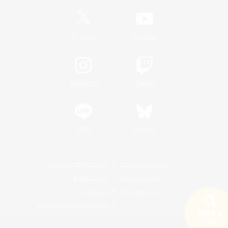
/
X
News
YouTube
Instagram
Twitch
LINE
Bluesky
レーティング制度について
プライバシーポリシー
著作権について
サポートセンター
ライセンス
ルール＆ポリシー
利用者情報の外部送信について
検索する
19件