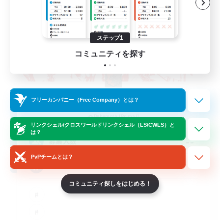
ステップ1
コミュニティを探す
The Rune Knights
フリーカンパニー（Free Company）とは？
追加メンバー募集
Behemoth [Primal]
リンクシェル/クロスワールドリンクシェル（LS/CWLS）と
は？
--
募集人数
PvPチームとは？
Rune
コミュニティ探しをはじめる！