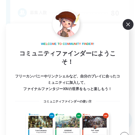
80
募集人数
Anyone welcome!
W
E
L
C
O
M
E
T
O
C
O
M
M
U
N
I
T
Y
F
I
N
D
E
R
!
コミュニティファインダーにようこ
そ！
フリーカンパニーやリンクシェルなど、自分のプレイに合ったコ
ミュニティに加入して、
EN
ファイナルファンタジーXIVの世界をもっと楽しもう！
詳細を見る
募集期間: 2026/09/03 まで
コミュニティファインダーの使い方
フリーカンパニー
NEW