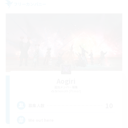
フリーカンパニー
Aogiri
追加メンバー募集
Behemoth [Primal]
10
募集人数
We out here