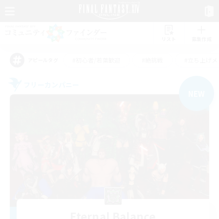
リスト
募集作成
#初心者/若葉歓迎
#絶挑戦
#立ち上げメ
アピールタグ
フリーカンパニー
NEW
Eternal Balance