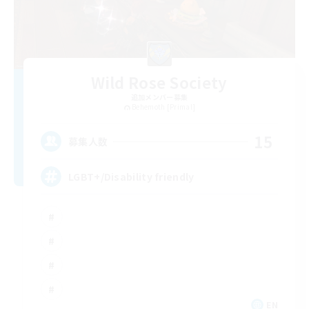
Wild Rose Society
追加メンバー募集
Behemoth [Primal]
15
募集人数
LGBT+/Disability friendly
EN