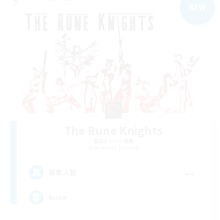
NEW
The Rune Knights
追加メンバー募集
Behemoth [Primal]
--
募集人数
Rune