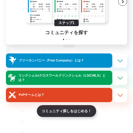
ステップ1
コミュニティを探す
Prismatic Dawn
フリーカンパニー（Free Company）とは？
追加メンバー募集
Behemoth [Primal]
リンクシェル/クロスワールドリンクシェル（LS/CWLS）と
55
募集人数
は？
PvPチームとは？
コミュニティ探しをはじめる！