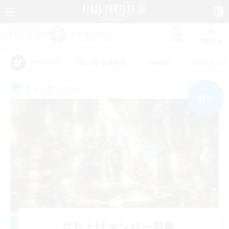
リスト
募集作成
#初心者/若葉歓迎
#絶挑戦
#立ち上げメ
アピールタグ
フリーカンパニー
NEW
立ち上げメンバー募集