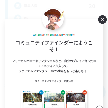
20
募集人数
BR
W
E
L
C
O
M
E
T
O
C
O
M
M
U
N
I
T
Y
F
I
N
D
E
R
!
コミュニティファインダーにようこ
そ！
フリーカンパニーやリンクシェルなど、自分のプレイに合ったコ
EN
ミュニティに加入して、
ファイナルファンタジーXIVの世界をもっと楽しもう！
詳細を見る
募集期間: 2026/09/04 まで
コミュニティファインダーの使い方
フリーカンパニー
NEW