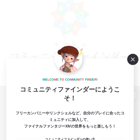
W
E
L
C
O
M
E
T
O
C
O
M
M
U
N
I
T
Y
F
I
N
D
E
R
!
コミュニティファインダーにようこ
そ！
パソコン版へ
フリーカンパニーやリンクシェルなど、自分のプレイに合ったコ
ミュニティに加入して、
ファイナルファンタジーXIVの世界をもっと楽しもう！
関連商品
e-STOREで購入
コミュニティファインダーの使い方