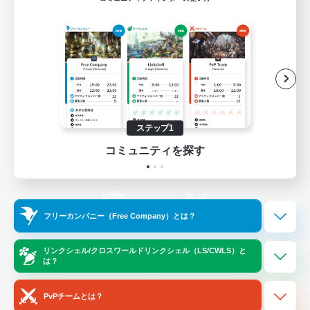
ゲームダウンロード
Official Information
/
X
News
YouTube
ステップ1
コミュニティを探す
Instagram
Twitch
フリーカンパニー（Free Company）とは？
LINE
Bluesky
リンクシェル/クロスワールドリンクシェル（LS/CWLS）と
は？
レーティング制度について
プライバシーポリシー
著作権について
サポートセンター
PvPチームとは？