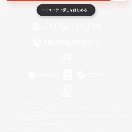
ライセンス
ルール＆ポリシー
利用者情報の外部送信について
コミュニティ探しをはじめる！
©2026 Sony Interactive Entertainment LLC."PlayStation Family Mark", "PlayStation", "PS5
logo", "PS5", "PS4 logo" and "PS4" are registered trademarks or trademarks of Sony
Interactive Entertainment Inc.
Microsoft, the XBOX Sphere mark, the Series X|S logo and XBOX Series X|S are trademarks
of the Microsoft group of companies.
Nintendo Switch is a trademark of Nintendo.
Windows is either a registered trademark or trademark of Microsoft Corporation in the United