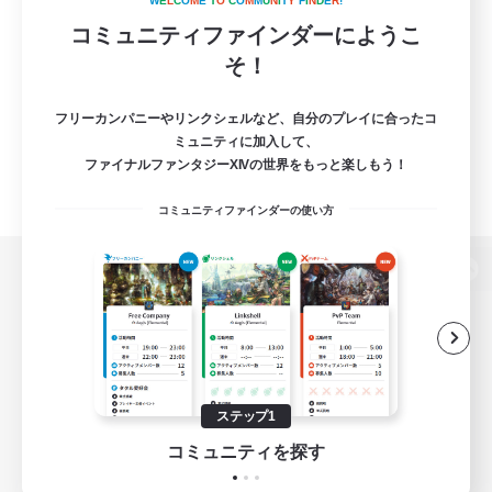
W
E
L
C
O
M
E
T
O
C
O
M
M
U
N
I
T
Y
F
I
N
D
E
R
!
コミュニティファインダーにようこ
そ！
フリーカンパニーやリンクシェルなど、自分のプレイに合ったコ
ミュニティに加入して、
ファイナルファンタジーXIVの世界をもっと楽しもう！
コミュニティファインダーの使い方
パソコン版へ
関連商品
e-STOREで購入
ステップ1
ゲームダウンロード
コミュニティを探す