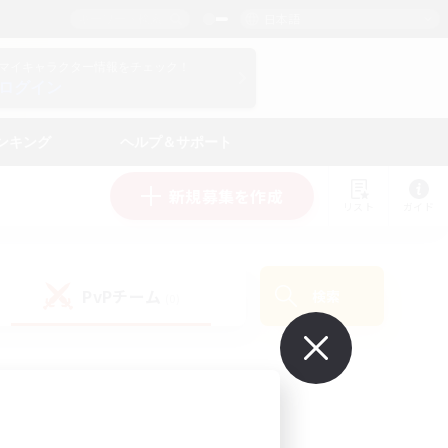
日本語
マイキャラクター情報をチェック！
ログイン
ンキング
ヘルプ＆サポート
新規募集を作成
リスト
ガイド
PvPチーム
検索
(0)
で