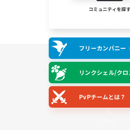
コミュニティを探
フリーカンパニー（F
リンクシェル/クロ
PvPチームとは？
X
/
News