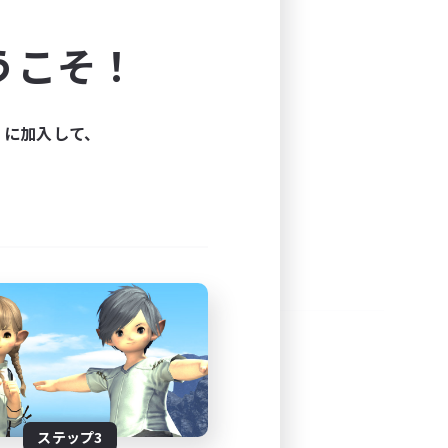
よう！
うこそ！
できます。
と楽しもう！
ィに加入して、
ステップ3