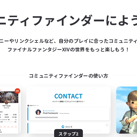
ュニティメンバーを集め
ニティファインダーによ
ティファインダーは、一緒に冒険する仲間を募集することが
た仲間を集めて、ファイナルファンタジーXIVの世界をもっ
ニーやリンクシェルなど、自分のプレイに合ったコミュニテ
ファイナルファンタジーXIVの世界をもっと楽しもう！
新規募集を作成する
コミュニティファインダーの使い方
ステップ2