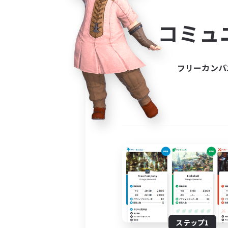
コミ
コミュ
コミュニ
自分に合っ
フリーカンパ
ステップ1