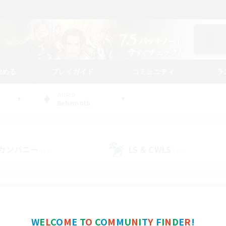
始める
プレイガイド
コミュニティ
ラ
WORLD
Behemoth
カンパニー
LS & CWLS
(19)
(15)
コミュニティファインダー
W
E
L
C
O
M
E
T
O
C
O
M
M
U
N
I
T
Y
F
I
N
D
E
R
!