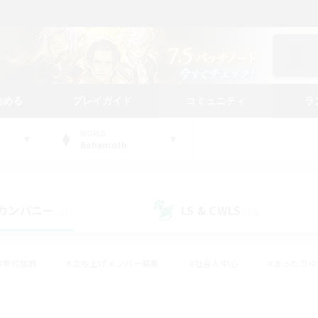
始める
プレイガイド
コミュニティ
ラ
WORLD
Behemoth
カンパニー
LS & CWLS
(19)
(15)
#零式挑戦
#立ち上げメンバー募集
#社会人中心
#まったり
#体験歓迎
#クラフター中心
#ギャザラー中心
#ロー
ング
#演奏
#ミラプリ（ミラージュプリズム）
#クリア目指