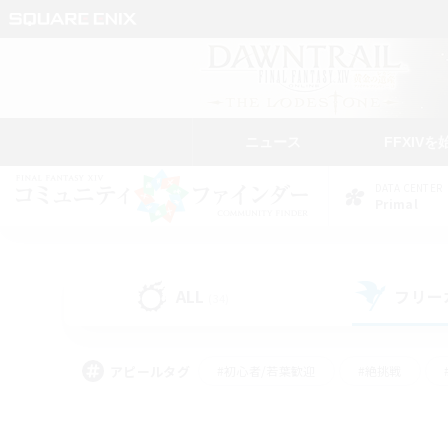
ニュース
FFXIVを
DATA CENTER
Primal
ALL
フリー
(34)
アピールタグ
#初心者/若葉歓迎
#絶挑戦
#モブハント
#学生中心
#なんでも楽しむ
#スクリーンショット撮影
#ハウジ