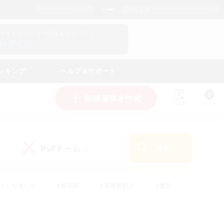
日本語
マイキャラクター情報をチェック！
ログイン
ンキング
ヘルプ＆サポート
新規募集を作成
リスト
ガイド
PvPチーム
検索
(0)
ゆっくり楽しむ
#極挑戦
#復帰者歓迎
#雑談
ルプレイ
#トレジャーハント
#レベリング
して頑張る
#プレイヤー主催イベント