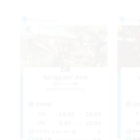
フリーカンパニー
フリー
Spriggans' Rest
追加メンバー募集
Behemoth [Primal]
活動時間
活
14:00
24:00
平日
平
0:00
23:00
週末
週
7
アクティブメンバー数
ア
10
募集人数
募