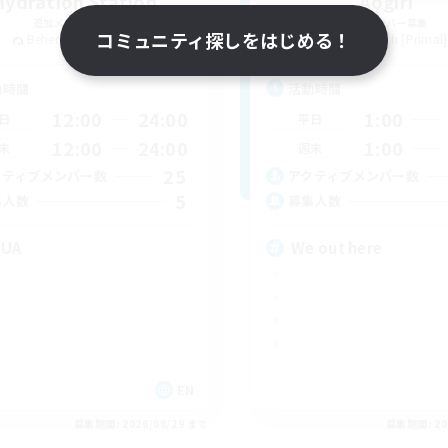
Hydration Station
Aogiri
追加メンバー募集
追加メンバー募集
コミュニティ探しをはじめる！
Behemoth [Primal]
Behemoth [Primal]
動時間
活動時間
12:00
24:00
1:00
日
平日
12:00
24:00
1:00
末
週末
25
クティブメンバー数
アクティブメンバー数
5
集人数
募集人数
QUA
We out here
EN
募集期間: 2026/08/29 まで
募集期間: 20