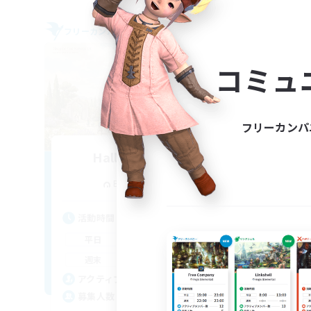
フリーカンパニー
フリー
コミュ
フリーカンパ
Hall of Novice EX
追加メンバー募集
Behemoth [Primal]
活動時間
活
0:00
23:00
平日
平
0:00
23:00
週末
週
50
アクティブメンバー数
ア
512
募集人数
募