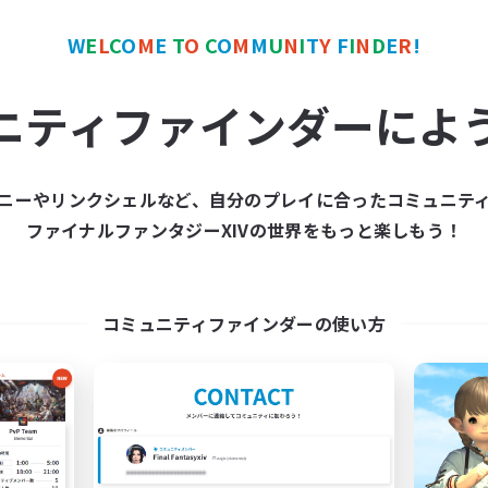
W
E
L
C
O
M
E
T
O
C
O
M
M
U
N
I
T
Y
F
I
N
D
E
R
!
カンパニー
フリーカンパニー
ニティファインダーによ
ニーやリンクシェルなど、自分のプレイに合ったコミュニテ
ファイナルファンタジーXIVの世界をもっと楽しもう！
Star Seekers
The Rune Knigh
追加メンバー募集
追加メンバー募集
Behemoth [Primal]
Behemoth [Primal]
コミュニティファインダーの使い方
動時間
活動時間
0:00
23:00
6:00
日
平日
0:00
23:00
6:00
末
週末
10
クティブメンバー数
アクティブメンバー数
80
集人数
募集人数