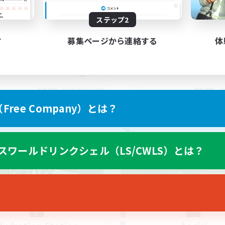
yone welcome!
Rune
ステップ2
す
募集ページから連絡する
体
EN
募集期間: 2026/09/03 まで
募集期間: 20
ree Company）とは？
カンパニー
フリーカンパニー
スワールドリンクシェル（LS/CWLS）とは？