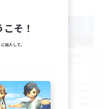
フリーカンパニー
NEW
うこそ！
ィに加入して、
ts
Brave Little Spark
追加メンバー募集
Behemoth [Primal]
活動時間
24:00
14:00
24:00
平日
24:00
8:00
24:00
週末
40
230
アクティブメンバー数
--
999
募集人数