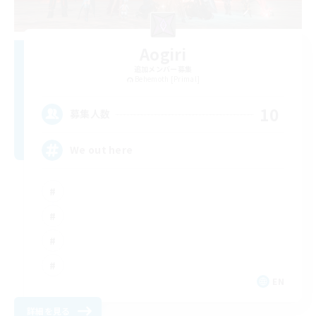
Aogiri
追加メンバー募集
Behemoth [Primal]
10
募集人数
We out here
EN
詳細を見る