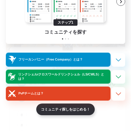
ステップ1
コミュニティを探す
Star Seekers
フリーカンパニー（Free Company）とは？
追加メンバー募集
Behemoth [Primal]
リンクシェル/クロスワールドリンクシェル（LS/CWLS）と
は？
80
募集人数
PvPチームとは？
Anyone welcome!
コミュニティ探しをはじめる！