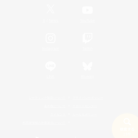
/
X
News
YouTube
Instagram
Twitch
LINE
Bluesky
レーティング制度について
プライバシーポリシー
著作権について
サポートセンター
ライセンス
ルール＆ポリシー
利用者情報の外部送信について
検索する
19件