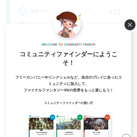
512
募集人数
Brasil
W
E
L
C
O
M
E
T
O
C
O
M
M
U
N
I
T
Y
F
I
N
D
E
R
!
コミュニティファインダーにようこ
そ！
フリーカンパニーやリンクシェルなど、自分のプレイに合ったコ
EN
ミュニティに加入して、
ファイナルファンタジーXIVの世界をもっと楽しもう！
詳細を見る
募集期間: 2026/09/03 まで
コミュニティファインダーの使い方
フリーカンパニー