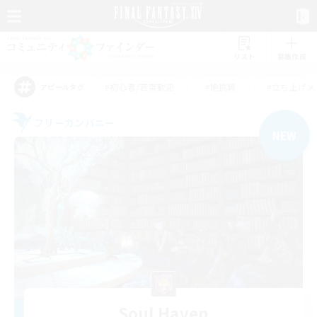
リスト
募集作成
#初心者/若葉歓迎
#絶挑戦
#立ち上げメ
アピールタグ
フリーカンパニー
NEW
Soul Haven