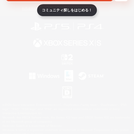
ライセンス
ルール＆ポリシー
利用者情報の外部送信について
コミュニティ探しをはじめる！
©2026 Sony Interactive Entertainment LLC."PlayStation Family Mark", "PlayStation", "PS5
logo", "PS5", "PS4 logo" and "PS4" are registered trademarks or trademarks of Sony
Interactive Entertainment Inc.
Microsoft, the XBOX Sphere mark, the Series X|S logo and XBOX Series X|S are trademarks
of the Microsoft group of companies.
Nintendo Switch is a trademark of Nintendo.
Windows is either a registered trademark or trademark of Microsoft Corporation in the United