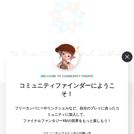
W
E
L
C
O
M
E
T
O
C
O
M
M
U
N
I
T
Y
F
I
N
D
E
R
!
コミュニティファインダーにようこ
そ！
パソコン版へ
フリーカンパニーやリンクシェルなど、自分のプレイに合ったコ
ミュニティに加入して、
ファイナルファンタジーXIVの世界をもっと楽しもう！
関連商品
e-STOREで購入
コミュニティファインダーの使い方