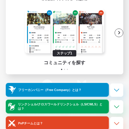
ゲームダウンロード
Official Information
/
X
News
YouTube
ステップ1
コミュニティを探す
Instagram
Twitch
フリーカンパニー（Free Company）とは？
LINE
Bluesky
リンクシェル/クロスワールドリンクシェル（LS/CWLS）と
は？
レーティング制度について
プライバシーポリシー
著作権について
サポートセンター
PvPチームとは？