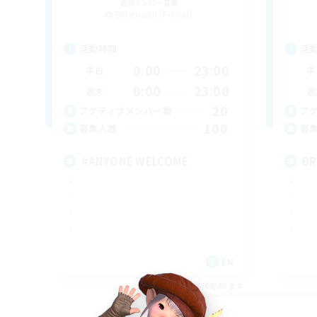
追加メンバー募集
Behemoth [Primal]
活動時間
活
0:00
23:00
平日
平
0:00
23:00
週末
週
20
アクティブメンバー数
ア
100
募集人数
募
#ANYONE WELCOME
BR
EN
募集期間: 2026/09/05 まで