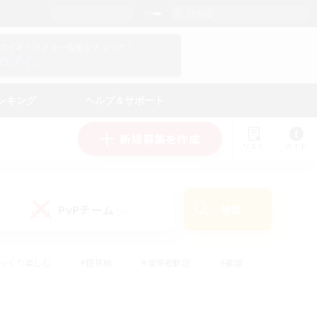
日本語
マイキャラクター情報をチェック！
ログイン
ンキング
ヘルプ＆サポート
新規募集を作成
リスト
ガイド
PvPチーム
検索
(0)
ゆっくり楽しむ
#極挑戦
#復帰者歓迎
#雑談
#ハウジング
#トレジャーハント
#レベリング
#プレイヤー主催イベント