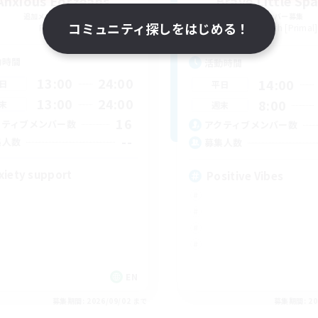
Anxious Eorzeans
Brave Little Sp
追加メンバー募集
追加メンバー募集
コミュニティ探しをはじめる！
Primal
Behemoth [Primal]
動時間
活動時間
13:00
24:00
14:00
日
平日
13:00
24:00
8:00
末
週末
16
クティブメンバー数
アクティブメンバー数
--
集人数
募集人数
xiety support
Positive Vibes
EN
募集期間: 2026/09/02 まで
募集期間: 20