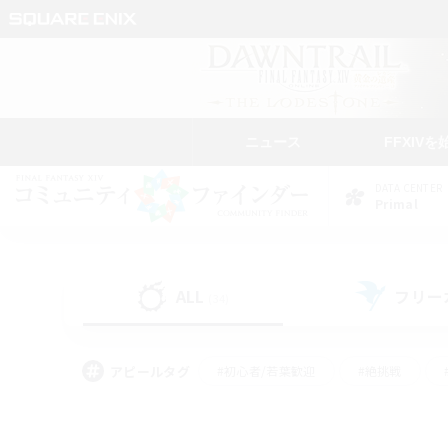
ニュース
FFXIVを
DATA CENTER
Primal
ALL
フリー
(34)
アピールタグ
#初心者/若葉歓迎
#絶挑戦
#学生中心
#なんでも楽しむ
#モブハント
#
#演奏
#ミラプリ（ミラ