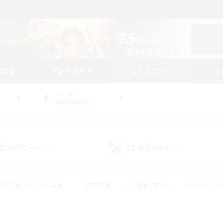
始める
プレイガイド
コミュニティ
ラ
WORLD
Behemoth
カンパニー
LS & CWLS
(19)
(15)
#立ち上げメンバー募集
#零式挑戦
#社会人中心
#まったり
体験歓迎
#クラフター中心
#ロールプレイ
#ギャザラー中心
ージュプリズム）
#スクリーンショット撮影
#クリア目指して頑張る