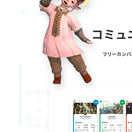
フリーカンパニー
フリー
NEW
コミュ
フリーカンパ
Sword Lilies
追加メンバー募集
Behemoth [Primal]
活動時間
活
14:00
23:00
平日
平
11:00
3:00
週末
週
25
アクティブメンバー数
ア
--
募集人数
募