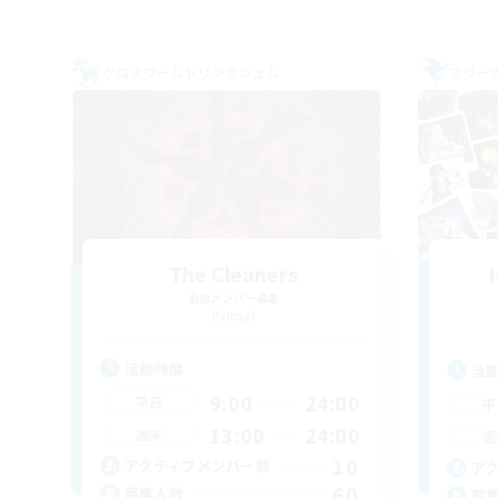
クロスワールドリンクシェル
フリー
The Cleaners
追加メンバー募集
Primal
活動時間
活
9:00
24:00
平日
平
13:00
24:00
週末
週
10
アクティブメンバー数
ア
60
募集人数
募