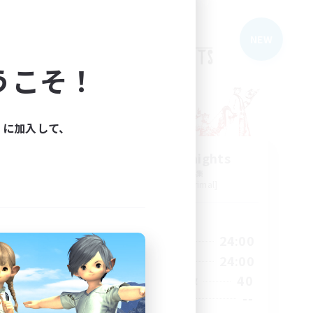
フリーカンパニー
NEW
うこそ！
ィに加入して、
The Rune Knights
追加メンバー募集
Behemoth [Primal]
活動時間
23:00
6:00
24:00
平日
23:00
6:00
24:00
週末
10
40
アクティブメンバー数
80
--
募集人数