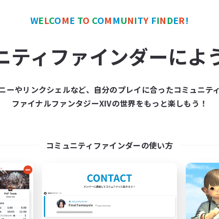
W
E
L
C
O
M
E
T
O
C
O
M
M
U
N
I
T
Y
F
I
N
D
E
R
!
カンパニー
フリーカンパニー
ニティファインダーによ
ニーやリンクシェルなど、自分のプレイに合ったコミュニテ
ファイナルファンタジーXIVの世界をもっと楽しもう！
Hall of Novice EX
Star Seekers
追加メンバー募集
追加メンバー募集
Behemoth [Primal]
Behemoth [Primal]
コミュニティファインダーの使い方
動時間
活動時間
0:00
23:00
0:00
日
平日
0:00
23:00
0:00
末
週末
50
クティブメンバー数
アクティブメンバー数
512
集人数
募集人数