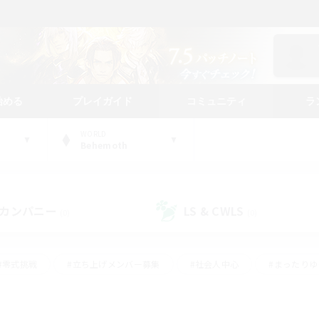
始める
プレイガイド
コミュニティ
ラ
WORLD
Behemoth
カンパニー
LS & CWLS
(0)
(0)
#零式挑戦
#立ち上げメンバー募集
#社会人中心
#まったり
#体験歓迎
#クラフター中心
#ギャザラー中心
#ロー
ング
#演奏
#ミラプリ（ミラージュプリズム）
#クリア目指