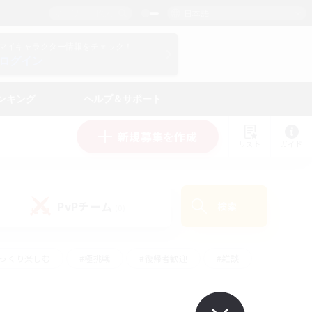
日本語
マイキャラクター情報をチェック！
ログイン
ンキング
ヘルプ＆サポート
新規募集を作成
リスト
ガイド
PvPチーム
検索
(0)
ゆっくり楽しむ
#極挑戦
#復帰者歓迎
#雑談
ルプレイ
#トレジャーハント
#レベリング
して頑張る
#プレイヤー主催イベント