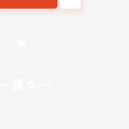
Bluesky
利用者情報の外部送信について
s or trademarks of Sony Interactive Entertainment Inc.
up of companies.
er countries.