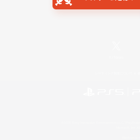
X
/
News
レーティング制度について
©2026 Sony Interactive Entertainment LLC."PlayStation
Microsoft, the 
Windows is e