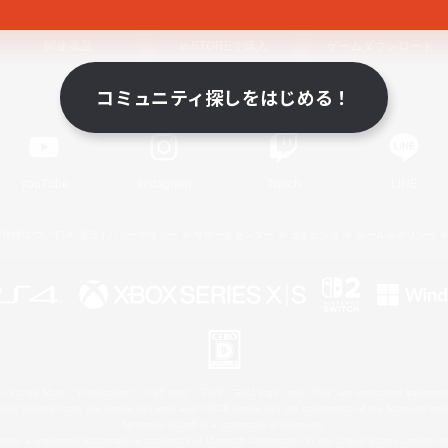
関連商品
e-STOREで購入
ゲームダウンロード
コミュニティ探しをはじめる！
Official Information
YouTube
Instagram
Twitch
LINE
著作権について
プライバシーポリシー
サポートセンター
ライセンス
ルール＆ポリシー
 Family Mark", "PlayStation", "PS5 logo", "PS5", "PS4 logo" and "PS4" are registered trademark
XBOX Sphere mark, the Series X|S logo and XBOX Series X|S are trademarks of the Microsoft gro
Nintendo Switch is a trademark of Nintendo.
ither a registered trademark or trademark of Microsoft Corporation in the United States and/or oth