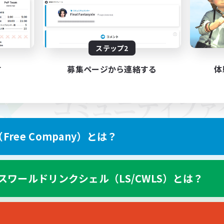
ステップ2
す
募集ページから連絡する
体
ree Company）とは？
スワールドリンクシェル（LS/CWLS）とは？
スマートフォン版へ