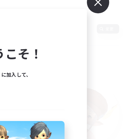
使用言語
変更
うこそ！
ィに加入して、
た。