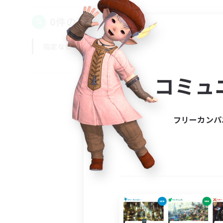
0件の募集が見つかりました！
指定なし
平日
週末
コミュ
フリーカンパ
募