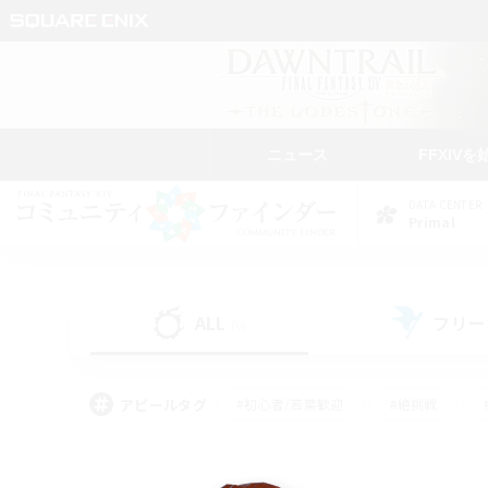
ニュース
FFXIVを
DATA CENTER
Primal
ALL
フリー
(0)
アピールタグ
#初心者/若葉歓迎
#絶挑戦
#モブハント
#学生中心
#なんでも楽しむ
#スクリーンショット撮影
#ハウジ