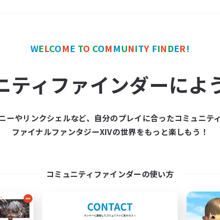
＃ミラプリ（ミラージュプリズム）
W
E
L
C
O
M
E
T
O
C
O
M
M
U
N
I
T
Y
F
I
N
D
E
R
!
ニティファインダーによ
ニーやリンクシェルなど、自分のプレイに合ったコミュニテ
ファイナルファンタジーXIVの世界をもっと楽しもう！
募集数 0件
集が見つかりませんでし
コミュニティファインダーの使い方
条件を変えて検索してみるでっす！