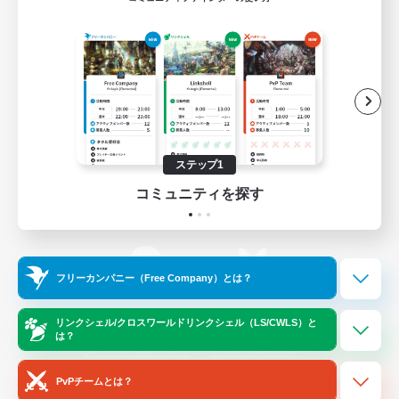
ゲームダウンロード
Official Information
/
X
News
YouTube
ステップ1
コミュニティを探す
Instagram
Twitch
フリーカンパニー（Free Company）とは？
LINE
Bluesky
リンクシェル/クロスワールドリンクシェル（LS/CWLS）と
は？
レーティング制度について
プライバシーポリシー
著作権について
サポートセンター
PvPチームとは？