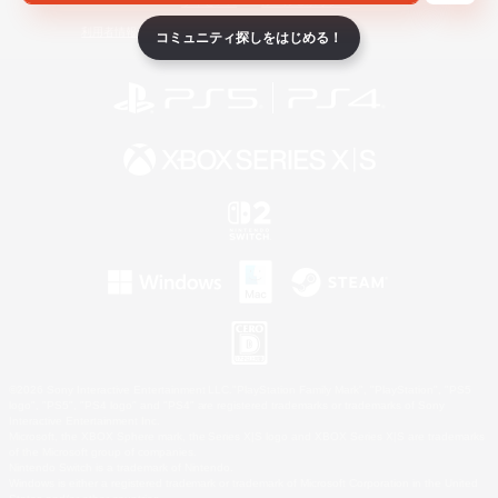
ライセンス
ルール＆ポリシー
利用者情報の外部送信について
コミュニティ探しをはじめる！
©2026 Sony Interactive Entertainment LLC."PlayStation Family Mark", "PlayStation", "PS5
logo", "PS5", "PS4 logo" and "PS4" are registered trademarks or trademarks of Sony
Interactive Entertainment Inc.
Microsoft, the XBOX Sphere mark, the Series X|S logo and XBOX Series X|S are trademarks
of the Microsoft group of companies.
Nintendo Switch is a trademark of Nintendo.
Windows is either a registered trademark or trademark of Microsoft Corporation in the United