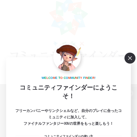
W
E
L
C
O
M
E
T
O
C
O
M
M
U
N
I
T
Y
F
I
N
D
E
R
!
コミュニティファインダーにようこ
そ！
パソコン版へ
フリーカンパニーやリンクシェルなど、自分のプレイに合ったコ
ミュニティに加入して、
ファイナルファンタジーXIVの世界をもっと楽しもう！
関連商品
e-STOREで購入
コミュニティファインダーの使い方