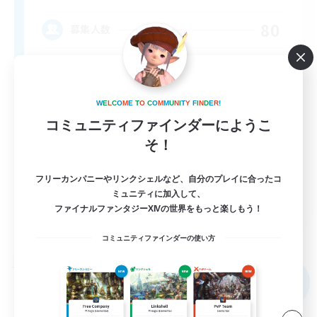
80
募集人数
Anyone welcome!
W
E
L
C
O
M
E
T
O
C
O
M
M
U
N
I
T
Y
F
I
N
D
E
R
!
コミュニティファインダーにようこ
そ！
フリーカンパニーやリンクシェルなど、自分のプレイに合ったコ
ミュニティに加入して、
EN
ファイナルファンタジーXIVの世界をもっと楽しもう！
詳細を見る
募集期間: 2026/09/03 まで
コミュニティファインダーの使い方
フリーカンパニー
NEW