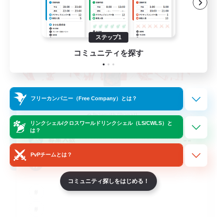
ステップ1
コミュニティを探す
The Rune Knights
フリーカンパニー（Free Company）とは？
追加メンバー募集
Behemoth [Primal]
リンクシェル/クロスワールドリンクシェル（LS/CWLS）と
は？
--
募集人数
PvPチームとは？
Rune
コミュニティ探しをはじめる！