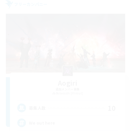
フリーカンパニー
Aogiri
追加メンバー募集
Behemoth [Primal]
10
募集人数
We out here