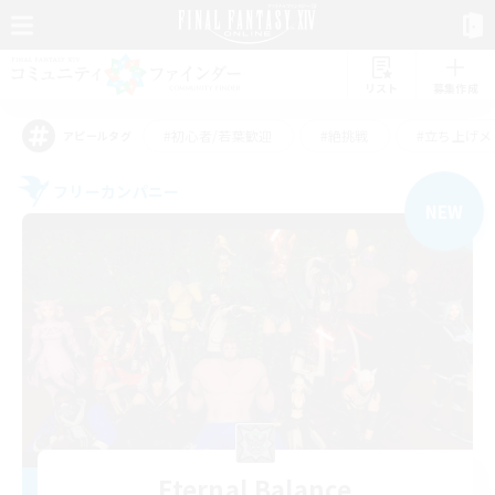
リスト
募集作成
#初心者/若葉歓迎
#絶挑戦
#立ち上げメ
アピールタグ
フリーカンパニー
NEW
Eternal Balance