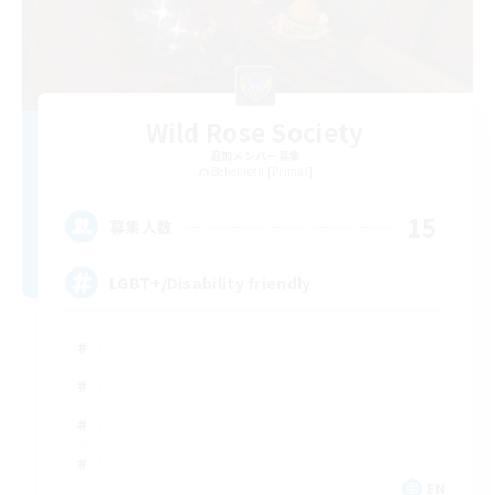
Wild Rose Society
追加メンバー募集
Behemoth [Primal]
15
募集人数
LGBT+/Disability friendly
EN