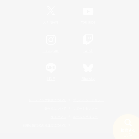
/
X
News
YouTube
Instagram
Twitch
LINE
Bluesky
レーティング制度について
プライバシーポリシー
著作権について
サポートセンター
ライセンス
ルール＆ポリシー
利用者情報の外部送信について
検索する
19件