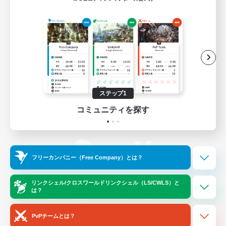
ゲームダウンロード
Official Information
/
X
News
YouTube
ステップ1
コミュニティを探す
Instagram
Twitch
フリーカンパニー（Free Company）とは？
LINE
Bluesky
リンクシェル/クロスワールドリンクシェル（LS/CWLS）と
は？
レーティング制度について
プライバシーポリシー
著作権について
サポートセンター
PvPチームとは？