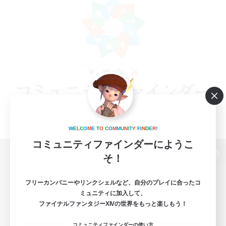
W
E
L
C
O
M
E
T
O
C
O
M
M
U
N
I
T
Y
F
I
N
D
E
R
!
コミュニティファインダーにようこ
そ！
パソコン版へ
フリーカンパニーやリンクシェルなど、自分のプレイに合ったコ
ミュニティに加入して、
ファイナルファンタジーXIVの世界をもっと楽しもう！
関連商品
e-STOREで購入
コミュニティファインダーの使い方