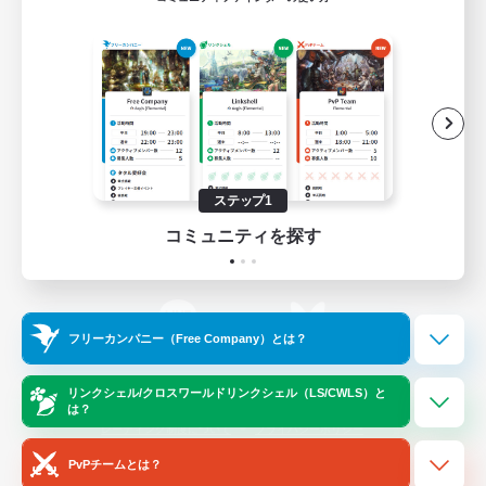
ゲームダウンロード
Official Information
/
X
News
YouTube
ステップ1
コミュニティを探す
Instagram
Twitch
フリーカンパニー（Free Company）とは？
LINE
Bluesky
リンクシェル/クロスワールドリンクシェル（LS/CWLS）と
は？
レーティング制度について
プライバシーポリシー
著作権について
サポートセンター
PvPチームとは？