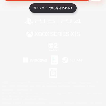
ライセンス
ルール＆ポリシー
利用者情報の外部送信について
コミュニティ探しをはじめる！
©2026 Sony Interactive Entertainment LLC."PlayStation Family Mark", "PlayStation", "PS5
logo", "PS5", "PS4 logo" and "PS4" are registered trademarks or trademarks of Sony
Interactive Entertainment Inc.
Microsoft, the XBOX Sphere mark, the Series X|S logo and XBOX Series X|S are trademarks
of the Microsoft group of companies.
Nintendo Switch is a trademark of Nintendo.
Windows is either a registered trademark or trademark of Microsoft Corporation in the United