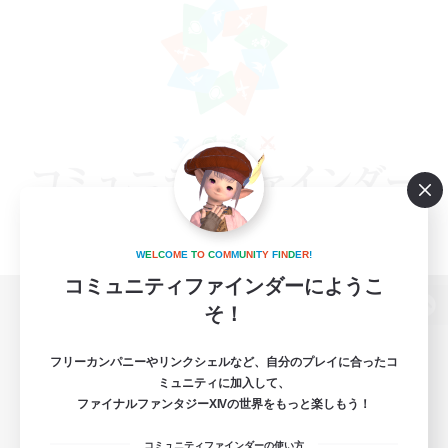
W
E
L
C
O
M
E
T
O
C
O
M
M
U
N
I
T
Y
F
I
N
D
E
R
!
コミュニティファインダーにようこ
そ！
パソコン版へ
フリーカンパニーやリンクシェルなど、自分のプレイに合ったコ
ミュニティに加入して、
ファイナルファンタジーXIVの世界をもっと楽しもう！
関連商品
e-STOREで購入
コミュニティファインダーの使い方