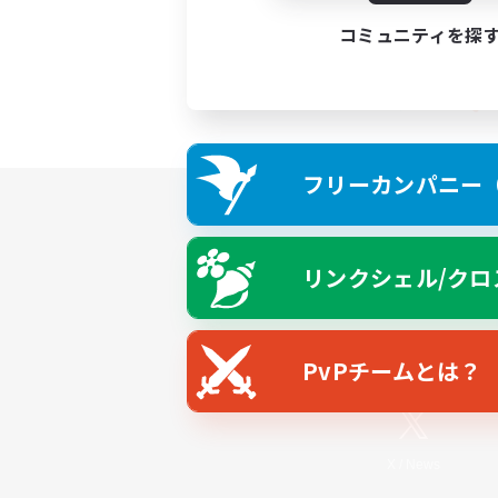
コミュニティを探
フリーカンパニー（F
リンクシェル/クロ
PvPチームとは？
X
/
News