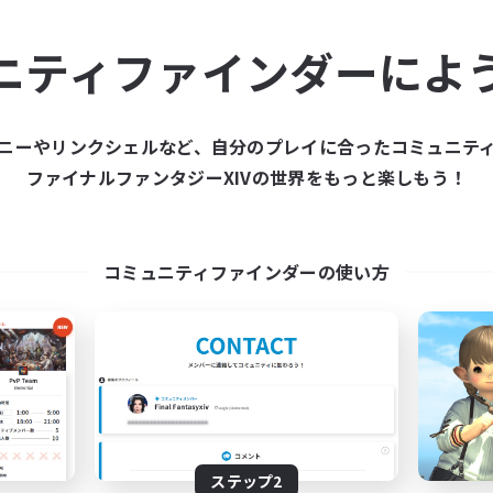
ュニティメンバーを集め
ニティファインダーによ
ティファインダーは、一緒に冒険する仲間を募集することが
た仲間を集めて、ファイナルファンタジーXIVの世界をもっ
ニーやリンクシェルなど、自分のプレイに合ったコミュニテ
ファイナルファンタジーXIVの世界をもっと楽しもう！
新規募集を作成する
コミュニティファインダーの使い方
ステップ2