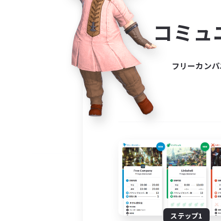
コミ
コミュ
コミュニ
自分に合っ
フリーカンパ
ステップ1