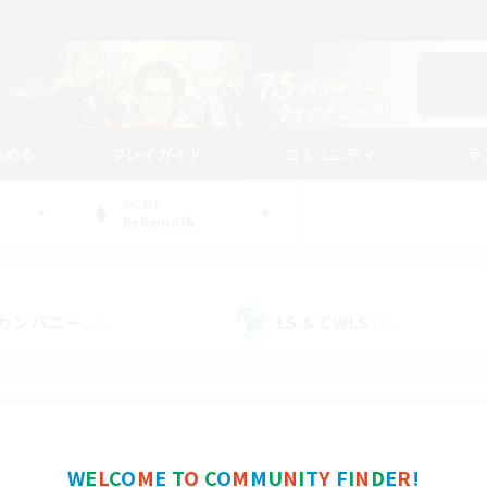
始める
プレイガイド
コミュニティ
ラ
WORLD
Behemoth
カンパニー
LS & CWLS
(18)
(15)
コミュニティファインダー
W
E
L
C
O
M
E
T
O
C
O
M
M
U
N
I
T
Y
F
I
N
D
E
R
!