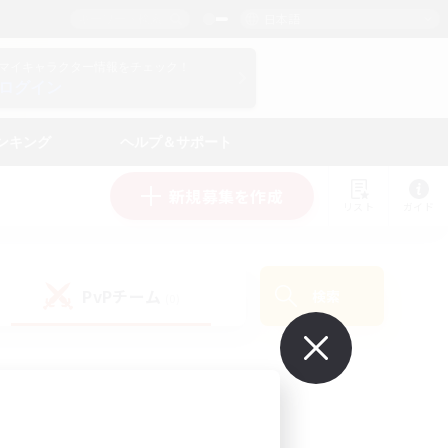
日本語
マイキャラクター情報をチェック！
ログイン
ンキング
ヘルプ＆サポート
新規募集を作成
リスト
ガイド
PvPチーム
検索
(0)
で