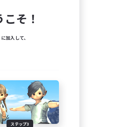
よう！
うこそ！
できます。
と楽しもう！
ィに加入して、
ステップ3