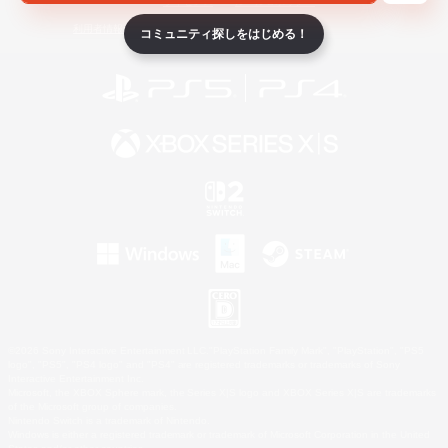
ライセンス
ルール＆ポリシー
利用者情報の外部送信について
コミュニティ探しをはじめる！
©2026 Sony Interactive Entertainment LLC."PlayStation Family Mark", "PlayStation", "PS5
logo", "PS5", "PS4 logo" and "PS4" are registered trademarks or trademarks of Sony
Interactive Entertainment Inc.
Microsoft, the XBOX Sphere mark, the Series X|S logo and XBOX Series X|S are trademarks
of the Microsoft group of companies.
Nintendo Switch is a trademark of Nintendo.
Windows is either a registered trademark or trademark of Microsoft Corporation in the United