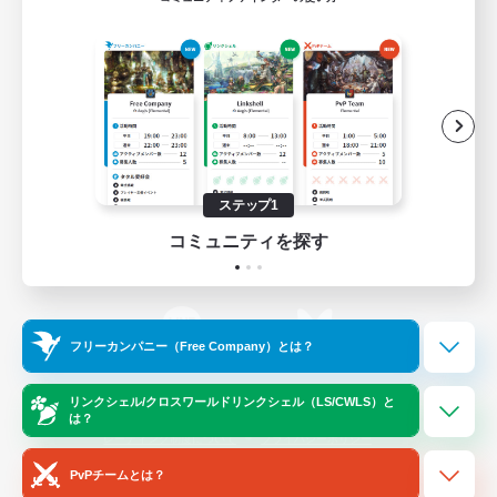
ゲームダウンロード
Official Information
/
X
News
YouTube
ステップ1
コミュニティを探す
Instagram
Twitch
フリーカンパニー（Free Company）とは？
LINE
Bluesky
リンクシェル/クロスワールドリンクシェル（LS/CWLS）と
は？
レーティング制度について
プライバシーポリシー
著作権について
サポートセンター
PvPチームとは？