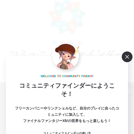
W
E
L
C
O
M
E
T
O
C
O
M
M
U
N
I
T
Y
F
I
N
D
E
R
!
コミュニティファインダーにようこ
そ！
パソコン版へ
フリーカンパニーやリンクシェルなど、自分のプレイに合ったコ
ミュニティに加入して、
ファイナルファンタジーXIVの世界をもっと楽しもう！
関連商品
e-STOREで購入
コミュニティファインダーの使い方