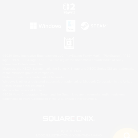
©2026 Sony Interactive Entertainment LLC."PlayStation Family Mark", "PlayStation", "PS5
logo", "PS5", "PS4 logo" and "PS4" are registered trademarks or trademarks of Sony
Interactive Entertainment Inc.
Microsoft, the XBOX Sphere mark, the Series X|S logo and XBOX Series X|S are trademarks
of the Microsoft group of companies.
Nintendo Switch is a trademark of Nintendo.
Windows is either a registered trademark or trademark of Microsoft Corporation in the United
States and/or other countries.
Mac is a trademark of Apple Inc.
©2026 Valve Corporation. Steam and the Steam logo are trademarks and/or registered
trademarks of Valve Corporation in the U.S. and/or other countries.
© SQUARE ENIX
LOGO ILLUSTRATION:© YOSHITAKA AMANO