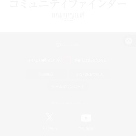
パソコン版へ
関連商品
e-STOREで購入
ゲームダウンロード
Official Information
/
X
News
YouTube