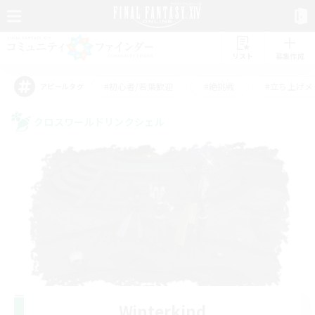
リスト
募集作成
#初心者/若葉歓迎
#絶挑戦
#立ち上げメ
アピールタグ
クロスワールドリンクシェル
Winterkind