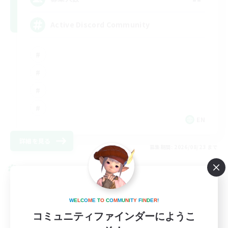
Active Discord Community
EN
詳細を見る
募集期間: 2026/08/23 まで
クロスワールドリンクシェル
W
E
L
C
O
M
E
T
O
C
O
M
M
U
N
I
T
Y
F
I
N
D
E
R
!
コミュニティファインダーにようこ