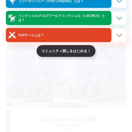
フリーカンパニー（Free Company）とは？
EN
リンクシェル/クロスワールドリンクシェル（LS/CWLS）と
は？
詳細を見る
募集期間: 2026/08/23 まで
PvPチームとは？
クロスワールドリンクシェル
コミュニティ探しをはじめる！
Europeans on NA
追加メンバー募集
Primal