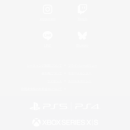
Instagram
Twitch
LINE
Bluesky
レーティング制度について
プライバシーポリシー
著作権について
サポートセンター
ライセンス
ルール＆ポリシー
利用者情報の外部送信について