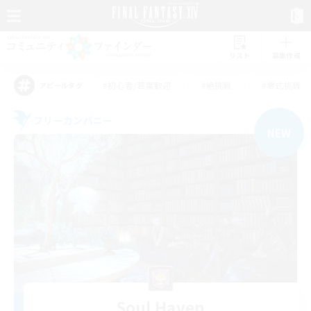
リスト
募集作成
#初心者/若葉歓迎
#絶挑戦
#零式挑戦
アピールタグ
フリーカンパニー
NEW
Soul Haven