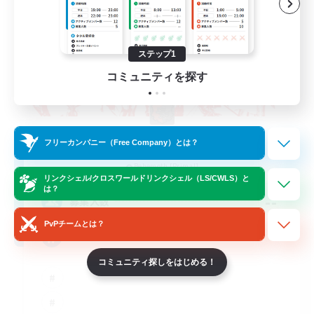
ステップ1
コミュニティを探す
The Rune Knights
フリーカンパニー（Free Company）とは？
追加メンバー募集
Behemoth [Primal]
リンクシェル/クロスワールドリンクシェル（LS/CWLS）と
は？
--
募集人数
PvPチームとは？
Rune
コミュニティ探しをはじめる！