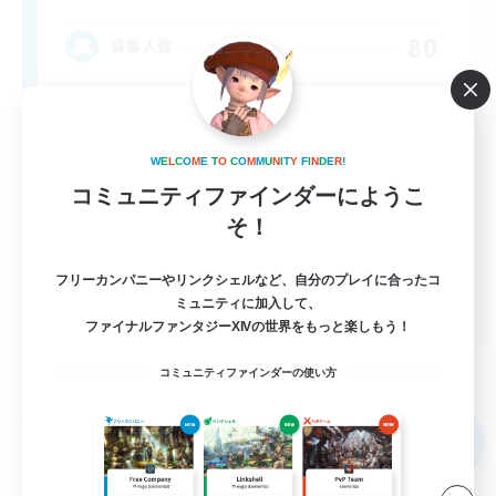
80
募集人数
Anyone welcome!
W
E
L
C
O
M
E
T
O
C
O
M
M
U
N
I
T
Y
F
I
N
D
E
R
!
コミュニティファインダーにようこ
そ！
フリーカンパニーやリンクシェルなど、自分のプレイに合ったコ
ミュニティに加入して、
EN
ファイナルファンタジーXIVの世界をもっと楽しもう！
詳細を見る
募集期間: 2026/09/03 まで
コミュニティファインダーの使い方
フリーカンパニー
NEW