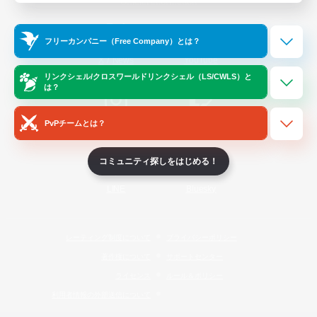
Official Information
フリーカンパニー（Free Company）とは？
/
X
News
YouTube
リンクシェル/クロスワールドリンクシェル（LS/CWLS）と
は？
PvPチームとは？
Instagram
Twitch
コミュニティ探しをはじめる！
LINE
Bluesky
レーティング制度について
プライバシーポリシー
著作権について
サポートセンター
ライセンス
ルール＆ポリシー
利用者情報の外部送信について