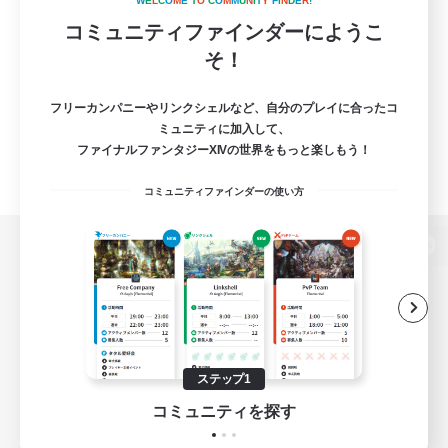
W
E
L
C
O
M
E
T
O
C
O
M
M
U
N
I
T
Y
F
I
N
D
E
R
!
コミュニティファインダーにようこ
そ！
フリーカンパニーやリンクシェルなど、自分のプレイに合ったコ
ミュニティに加入して、
ファイナルファンタジーXIVの世界をもっと楽しもう！
コミュニティファインダーの使い方
パソコン版へ
関連商品
e-STOREで購入
ステップ1
ゲームダウンロード
コミュニティを探す