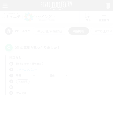
リスト
募集作成
#初心者/若葉歓迎
#絶挑戦
#立ち上げメ
アピールタグ
0件の募集が見つかりました！
指定なし
Behemoth (Primal)
フリーカンパニー
平日
週末
＃絶挑戦
使用言語