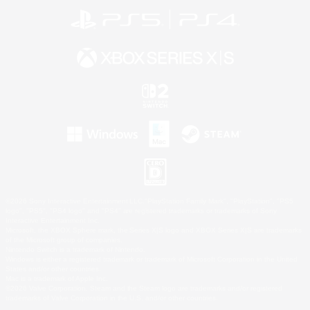
©2026 Sony Interactive Entertainment LLC."PlayStation Family Mark", "PlayStation", "PS5
logo", "PS5", "PS4 logo" and "PS4" are registered trademarks or trademarks of Sony
Interactive Entertainment Inc.
Microsoft, the XBOX Sphere mark, the Series X|S logo and XBOX Series X|S are trademarks
of the Microsoft group of companies.
Nintendo Switch is a trademark of Nintendo.
Windows is either a registered trademark or trademark of Microsoft Corporation in the United
States and/or other countries.
Mac is a trademark of Apple Inc.
©2026 Valve Corporation. Steam and the Steam logo are trademarks and/or registered
trademarks of Valve Corporation in the U.S. and/or other countries.