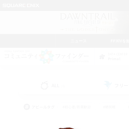
ニュース
FFXIVを
DATA CENTER
Primal
ALL
フリー
(0)
アピールタグ
#初心者/若葉歓迎
#絶挑戦
#モブハント
#学生中心
#なんでも楽しむ
#スクリーンショット撮影
#ハウジ