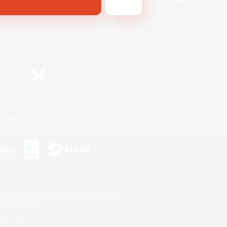
Bluesky
利用者情報の外部送信について
s or trademarks of Sony Interactive Entertainment Inc.
up of companies.
er countries.