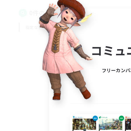
0件の募集が見つかりました！
指定なし
平日
週末
コミュ
フリーカンパ
募