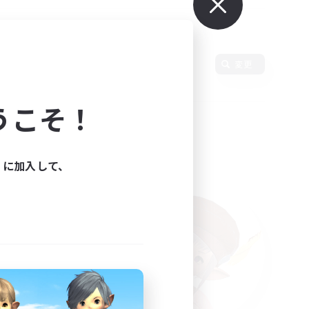
使用言語
変更
うこそ！
ィに加入して、
た。