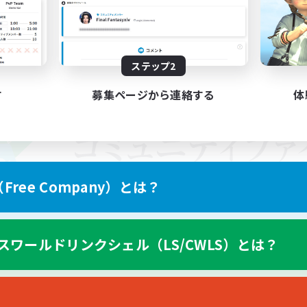
ステップ2
す
募集ページから連絡する
体
ree Company）とは？
スワールドリンクシェル（LS/CWLS）とは？
スマートフォン版へ