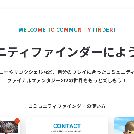
＃ミラプリ（ミラージュプリズム）
W
E
L
C
O
M
E
T
O
C
O
M
M
U
N
I
T
Y
F
I
N
D
E
R
!
ニティファインダーによ
ニーやリンクシェルなど、自分のプレイに合ったコミュニテ
ファイナルファンタジーXIVの世界をもっと楽しもう！
募集数 0件
集が見つかりませんでし
コミュニティファインダーの使い方
条件を変えて検索してみるでっす！