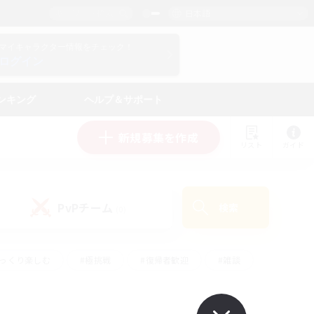
日本語
マイキャラクター情報をチェック！
ログイン
ンキング
ヘルプ＆サポート
新規募集を作成
リスト
ガイド
PvPチーム
検索
(0)
ゆっくり楽しむ
#極挑戦
#復帰者歓迎
#雑談
ルプレイ
#トレジャーハント
#レベリング
して頑張る
#プレイヤー主催イベント