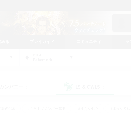
始める
プレイガイド
コミュニティ
ラ
WORLD
Behemoth
カンパニー
LS & CWLS
(0)
(0)
#零式挑戦
#立ち上げメンバー募集
#社会人中心
#まったり
#体験歓迎
#クラフター中心
#ギャザラー中心
#ロー
ング
#演奏
#ミラプリ（ミラージュプリズム）
#クリア目指