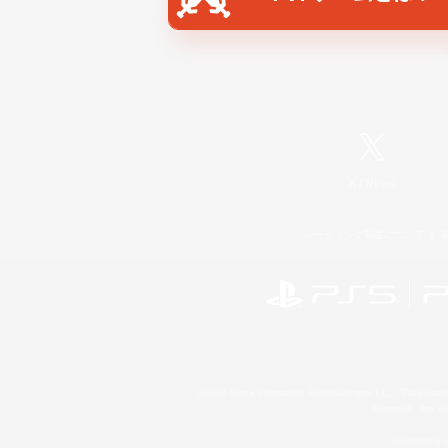
X
/
News
レーティング制度について
©2026 Sony Interactive Entertainment LLC."PlayStation
Microsoft, the 
Windows is e