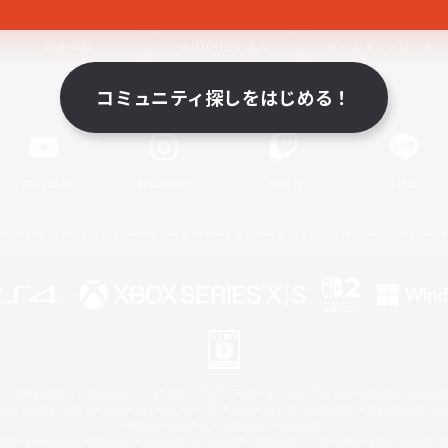
関連商品
e-STOREで購入
ゲームダウンロード
コミュニティ探しをはじめる！
Official Information
YouTube
Instagram
Twitch
LINE
著作権について
プライバシーポリシー
サポートセンター
ライセンス
ルール＆ポリシー
 Family Mark", "PlayStation", "PS5 logo", "PS5", "PS4 logo" and "PS4" are registered trademark
XBOX Sphere mark, the Series X|S logo and XBOX Series X|S are trademarks of the Microsoft gro
Nintendo Switch is a trademark of Nintendo.
ither a registered trademark or trademark of Microsoft Corporation in the United States and/or oth