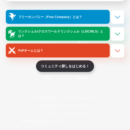
Official Information
フリーカンパニー（Free Company）とは？
/
X
News
YouTube
リンクシェル/クロスワールドリンクシェル（LS/CWLS）と
は？
PvPチームとは？
Instagram
Twitch
コミュニティ探しをはじめる！
LINE
Bluesky
レーティング制度について
プライバシーポリシー
著作権について
サポートセンター
ライセンス
ルール＆ポリシー
利用者情報の外部送信について