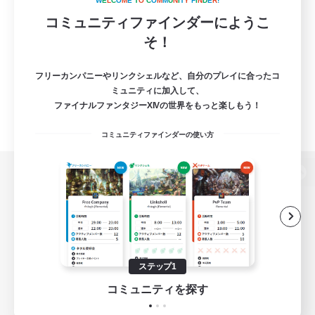
W
E
L
C
O
M
E
T
O
C
O
M
M
U
N
I
T
Y
F
I
N
D
E
R
!
コミュニティファインダーにようこ
そ！
フリーカンパニーやリンクシェルなど、自分のプレイに合ったコ
ミュニティに加入して、
ファイナルファンタジーXIVの世界をもっと楽しもう！
コミュニティファインダーの使い方
パソコン版へ
関連商品
e-STOREで購入
ステップ1
ゲームダウンロード
コミュニティを探す