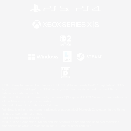
©2026 Sony Interactive Entertainment LLC."PlayStation Family Mark", "PlayStation", "PS5
logo", "PS5", "PS4 logo" and "PS4" are registered trademarks or trademarks of Sony
Interactive Entertainment Inc.
Microsoft, the XBOX Sphere mark, the Series X|S logo and XBOX Series X|S are trademarks
of the Microsoft group of companies.
Nintendo Switch is a trademark of Nintendo.
Windows is either a registered trademark or trademark of Microsoft Corporation in the United
States and/or other countries.
Mac is a trademark of Apple Inc.
©2026 Valve Corporation. Steam and the Steam logo are trademarks and/or registered
trademarks of Valve Corporation in the U.S. and/or other countries.