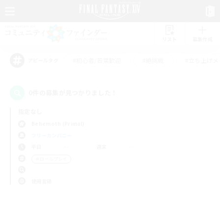
リスト
募集作成
#初心者/若葉歓迎
#絶挑戦
#立ち上げメ
アピールタグ
0件の募集が見つかりました！
指定なし
Behemoth (Primal)
フリーカンパニー
平日
週末
＃ロールプレイ
使用言語