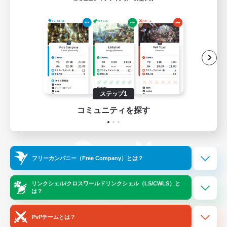
ゲームダウンロード
Official Information
/
X
News
YouTube
ステップ1
コミュニティを探す
Instagram
Twitch
フリーカンパニー（Free Company）とは？
LINE
Bluesky
リンクシェル/クロスワールドリンクシェル（LS/CWLS）と
は？
レーティング制度について
プライバシーポリシー
著作権について
サポートセンター
PvPチームとは？