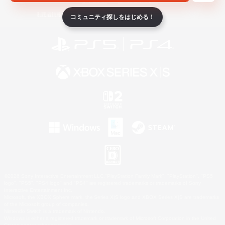
ライセンス
ルール＆ポリシー
利用者情報の外部送信について
コミュニティ探しをはじめる！
©2026 Sony Interactive Entertainment LLC."PlayStation Family Mark", "PlayStation", "PS5
logo", "PS5", "PS4 logo" and "PS4" are registered trademarks or trademarks of Sony
Interactive Entertainment Inc.
Microsoft, the XBOX Sphere mark, the Series X|S logo and XBOX Series X|S are trademarks
of the Microsoft group of companies.
Nintendo Switch is a trademark of Nintendo.
Windows is either a registered trademark or trademark of Microsoft Corporation in the United