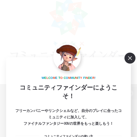
W
E
L
C
O
M
E
T
O
C
O
M
M
U
N
I
T
Y
F
I
N
D
E
R
!
コミュニティファインダーにようこ
そ！
パソコン版へ
フリーカンパニーやリンクシェルなど、自分のプレイに合ったコ
ミュニティに加入して、
ファイナルファンタジーXIVの世界をもっと楽しもう！
関連商品
e-STOREで購入
コミュニティファインダーの使い方