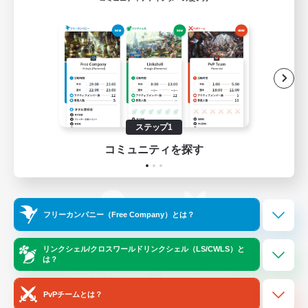
ゲームダウンロード
Official Information
/
X
News
YouTube
ステップ1
コミュニティを探す
Instagram
Twitch
フリーカンパニー（Free Company）とは？
LINE
Bluesky
リンクシェル/クロスワールドリンクシェル（LS/CWLS）と
は？
レーティング制度について
プライバシーポリシー
著作権について
サポートセンター
PvPチームとは？