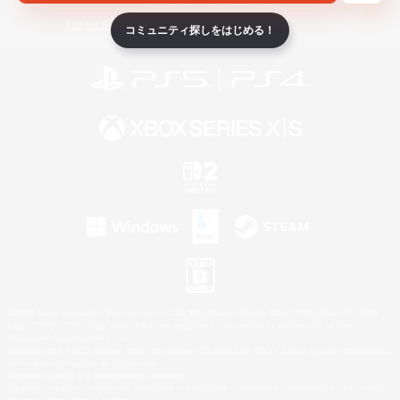
ライセンス
ルール＆ポリシー
利用者情報の外部送信について
コミュニティ探しをはじめる！
©2026 Sony Interactive Entertainment LLC."PlayStation Family Mark", "PlayStation", "PS5
logo", "PS5", "PS4 logo" and "PS4" are registered trademarks or trademarks of Sony
Interactive Entertainment Inc.
Microsoft, the XBOX Sphere mark, the Series X|S logo and XBOX Series X|S are trademarks
of the Microsoft group of companies.
Nintendo Switch is a trademark of Nintendo.
Windows is either a registered trademark or trademark of Microsoft Corporation in the United