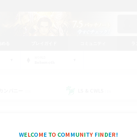
始める
プレイガイド
コミュニティ
ラ
WORLD
Behemoth
カンパニー
LS & CWLS
(19)
(15)
コミュニティファインダー
W
E
L
C
O
M
E
T
O
C
O
M
M
U
N
I
T
Y
F
I
N
D
E
R
!