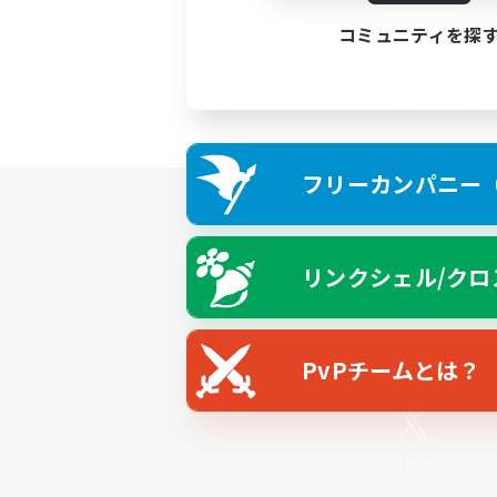
コミュニティを探
フリーカンパニー（F
リンクシェル/クロ
PvPチームとは？
X
/
News