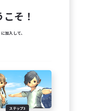
よう！
うこそ！
できます。
と楽しもう！
ィに加入して、
ステップ3