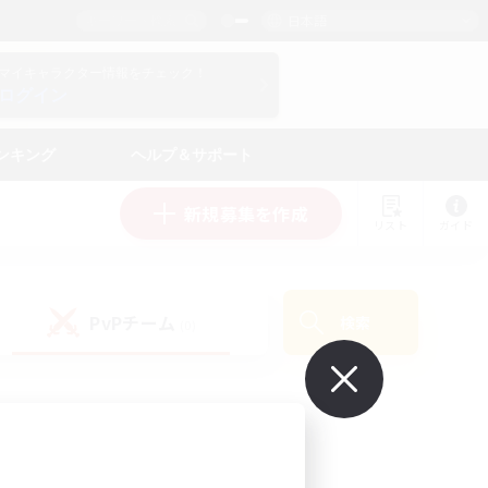
日本語
マイキャラクター情報をチェック！
ログイン
ンキング
ヘルプ＆サポート
新規募集を作成
リスト
ガイド
PvPチーム
検索
(0)
で