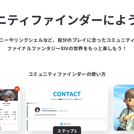
ュニティメンバーを集め
ニティファインダーによ
ティファインダーは、一緒に冒険する仲間を募集することが
た仲間を集めて、ファイナルファンタジーXIVの世界をもっ
ニーやリンクシェルなど、自分のプレイに合ったコミュニテ
ファイナルファンタジーXIVの世界をもっと楽しもう！
新規募集を作成する
コミュニティファインダーの使い方
ステップ2