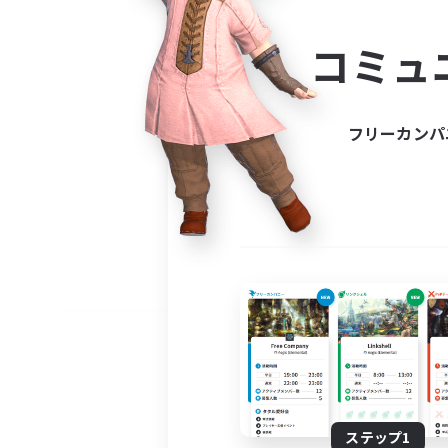
コミ
コミュ
コミュニ
自分に合っ
フリーカンパ
ステップ1