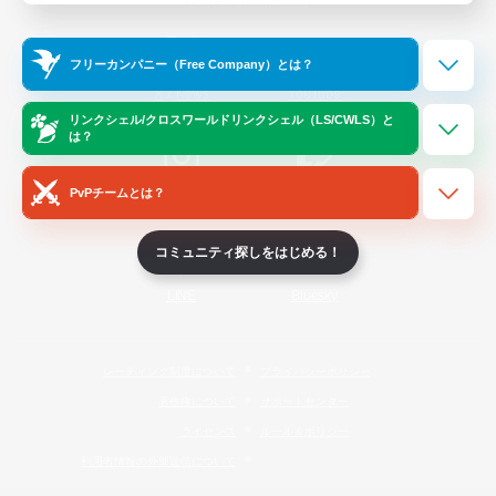
Official Information
フリーカンパニー（Free Company）とは？
/
X
News
YouTube
リンクシェル/クロスワールドリンクシェル（LS/CWLS）と
は？
PvPチームとは？
Instagram
Twitch
コミュニティ探しをはじめる！
LINE
Bluesky
レーティング制度について
プライバシーポリシー
著作権について
サポートセンター
ライセンス
ルール＆ポリシー
利用者情報の外部送信について