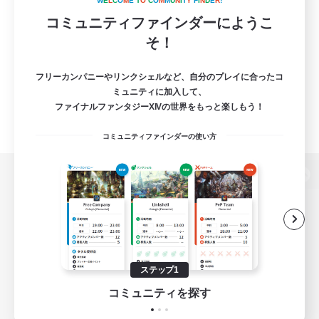
W
E
L
C
O
M
E
T
O
C
O
M
M
U
N
I
T
Y
F
I
N
D
E
R
!
コミュニティファインダーにようこ
そ！
フリーカンパニーやリンクシェルなど、自分のプレイに合ったコ
ミュニティに加入して、
ファイナルファンタジーXIVの世界をもっと楽しもう！
コミュニティファインダーの使い方
パソコン版へ
関連商品
e-STOREで購入
ステップ1
ゲームダウンロード
コミュニティを探す