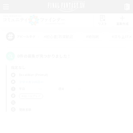
リスト
募集作成
#初心者/若葉歓迎
#絶挑戦
#立ち上げメ
アピールタグ
0件の募集が見つかりました！
指定なし
Excalibur (Primal)
フリーカンパニー
平日
週末
＃ロールプレイ
使用言語