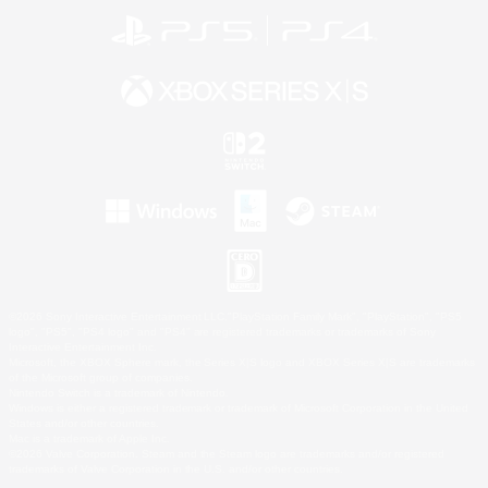
©2026 Sony Interactive Entertainment LLC."PlayStation Family Mark", "PlayStation", "PS5
logo", "PS5", "PS4 logo" and "PS4" are registered trademarks or trademarks of Sony
Interactive Entertainment Inc.
Microsoft, the XBOX Sphere mark, the Series X|S logo and XBOX Series X|S are trademarks
of the Microsoft group of companies.
Nintendo Switch is a trademark of Nintendo.
Windows is either a registered trademark or trademark of Microsoft Corporation in the United
States and/or other countries.
Mac is a trademark of Apple Inc.
©2026 Valve Corporation. Steam and the Steam logo are trademarks and/or registered
trademarks of Valve Corporation in the U.S. and/or other countries.